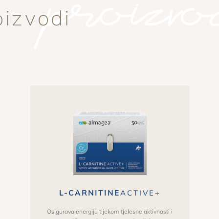
i proizvo
oizvodi
L-CARNITINE
ACTIVE+
Osigurava energiju tijekom tjelesne aktivnosti i