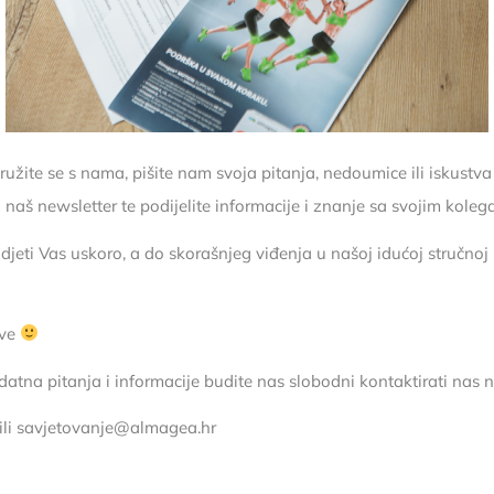
družite se s nama, pišite nam svoja pitanja, nedoumice ili iskustva
a naš newsletter te podijelite informacije i znanje sa svojim kole
djeti Vas uskoro, a do skorašnjeg viđenja u našoj idućoj stručnoj 
ave
datna pitanja i informacije budite nas slobodni kontaktirati nas n
ili savjetovanje@almagea.hr