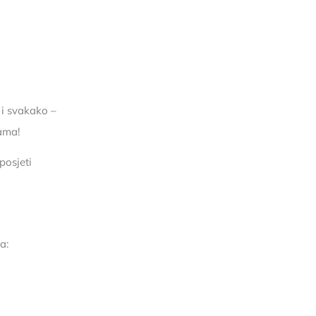
 i svakako –
gama!
posjeti
a: