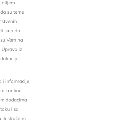
 diljem
 da su teme
nstvenih
eli smo da
a su Vam na
. Upravo iz
edukacije
 i informacije
m i online
ašim dodacima
 toku i sa
ili stručnim