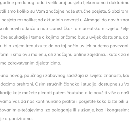
 godine predanog rada i velik broj posjeta ljekarnama i doktorima
atili smo koliko su Vam značajne naše stručne posjete. S obzirom
h posjeta raznolike; od aktualnih novosti u Almagei do novih zna
ka ili novih otkrića u nutricionističko- farmaceutskom svijetu, želj
čne edukacije i teme o kojima pričamo budu uvijek dostupne, d
u bilo kojem trenutku te da na taj način uvijek budemo povezani
formili smo ovu malenu, ali značajnu online zajednicu, kutak za 
mo zdravstvenim djelatnicima.
uno novog, poučnog i zabavnog sadržaja iz svijeta znanosti, kao
acima prehrani. Osim stručnih članaka i studija, dostupne su Va
kacije koje možete gledati putem Youtube-a te naučiti više o n
vamo Vas da nas kontinuirano pratite i posjetite kako biste bili u
ovanim e-tečajevima za polaganje ili slušanje, kao i kongresima 
je organiziramo.