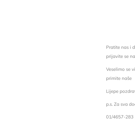
Pratite nas i 
prijavite se n
Veselimo se vi
primite naše
Lijepe pozdr
p.s. Za sva do
01/4657-283 