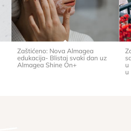
Zaštićeno: Nova Almagea
Z
edukacija- Blistaj svaki dan uz
s
Almagea Shine On+
u
u