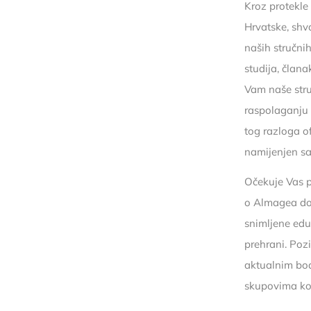
Kroz protekle
Hrvatske, shv
naših stručni
studija, člana
Vam naše stru
raspolaganju 
tog razloga o
namijenjen sa
Očekuje Vas p
o Almagea dod
snimljene edu
prehrani. Pozi
aktualnim bod
skupovima ko