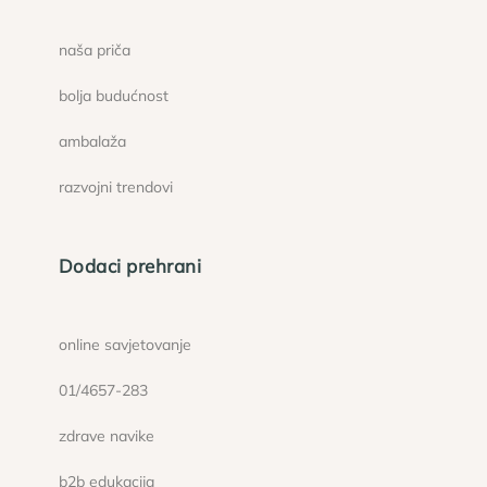
naša priča
bolja budućnost
ambalaža
razvojni trendovi
Dodaci prehrani
online savjetovanje
01/4657-283
zdrave navike
b2b edukacija