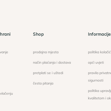
hrani
Shop
Informacije
ovanje
prodajna mjesta
politika kolači
način plaćanja i dostava
opći uvjeti
pretplati se i uštedi
pravila privatno
sigurnosti
česta pitanja
politika upravl
ovlačenju
kvalitetom i o