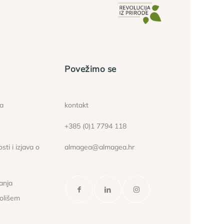
Povežimo se
ća
kontakt
+385 (0)1 7794 118
sti i izjava o
almagea@almagea.hr
janja
kolišem