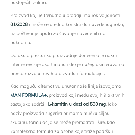
postojećih zaliha.
Proizvod koji je trenutno u prodaji ima rok valjanosti
01/2028
i može se uredno koristiti do navedenog roka,
uz poštivanje uputa za čuvanje navedenih na
pakiranju.
Odluka o prestanku proizvodnje donesena je nakon
interne revizije asortimana i dio je našeg usmjeravanja
prema razvoju novih proizvoda i formulacija .
Kao moguću alternativu unutar naše linije izdvajamo
MAN FORMULA+
,
proizvod koji među svojih 9 aktivnih
sastojaka sadrži i
L-karnitin u dozi od 500 mg
. Iako
naziv proizvoda sugerira primarno mušku ciljnu
skupinu, formulacija se može promatrati i šire, kao
kompleksna formula za osobe koje traže podršku