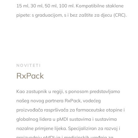
15 ml, 30 ml, 50 ml, 100 ml. Kompatibilne staklene
pipete: s graduacijom, s i bez zaštite za djecu (CRC).
NOVITETI
RxPack
Kao zastupnik u regiji, s ponosom predstavljamo
našeg novog partnera RxPack, vodećeg
proizvođača raspršivača za farmaceutske otopine i
globalnog lidera u pMDI sustavima i sustavima
nazalne primjene lijeka. Specijaliziran za razvoj i
proizvodnju pMDI-ja i medicinskih uređaja za