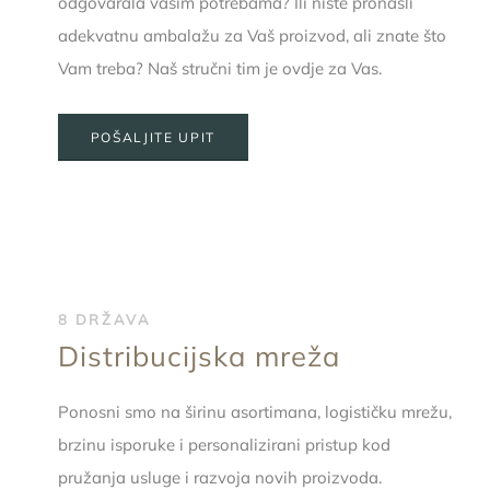
odgovarala vašim potrebama? Ili niste pronašli
adekvatnu ambalažu za Vaš proizvod, ali znate što
Vam treba? Naš stručni tim je ovdje za Vas.
POŠALJITE UPIT
8 DRŽAVA
Distribucijska mreža
Ponosni smo na širinu asortimana, logističku mrežu,
brzinu isporuke i personalizirani pristup kod
pružanja usluge i razvoja novih proizvoda.