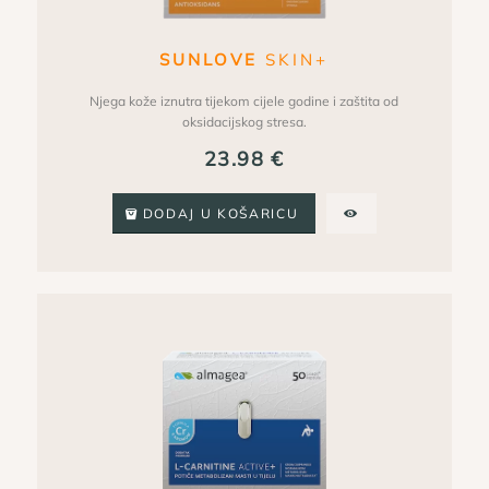
SUNLOVE
SKIN+
Njega kože iznutra tijekom cijele godine i zaštita od
oksidacijskog stresa.
23.98
€
DODAJ U KOŠARICU