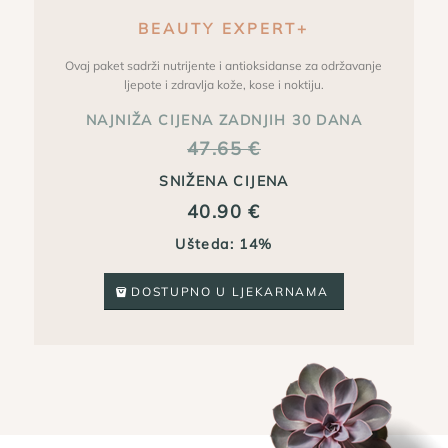
BEAUTY EXPERT+
Ovaj paket sadrži nutrijente i antioksidanse za održavanje
ljepote i zdravlja kože, kose i noktiju.
NAJNIŽA CIJENA ZADNJIH 30 DANA
47.65
€
SNIŽENA CIJENA
40.90
€
Ušteda: 14%
DOSTUPNO U LJEKARNAMA