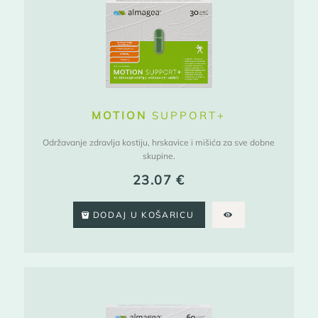
MOTION
SUPPORT+
Održavanje zdravlja kostiju, hrskavice i mišića za sve dobne
skupine.
23.07
€
DODAJ U KOŠARICU