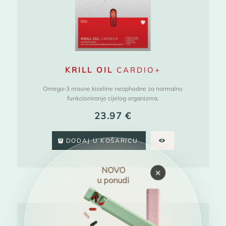
KRILL OIL
CARDIO+
Omega-3 masne kiseline neophodne za normalno
funkcioniranje cijelog organizma.
23.97
€
DODAJ U KOŠARICU
NOVO
×
u ponudi