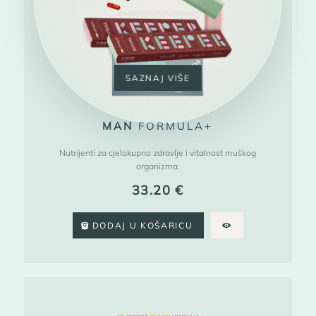
SAZNAJ VIŠE
MAN
FORMULA+
Nutrijenti za cjelokupno zdravlje i vitalnost muškog
organizma.
33.20
€
DODAJ U KOŠARICU