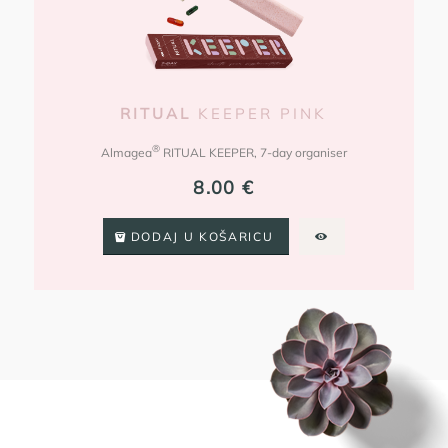
RITUAL
KEEPER PINK
®
Almagea
RITUAL KEEPER, 7-day organiser
8.00
€
DODAJ U KOŠARICU