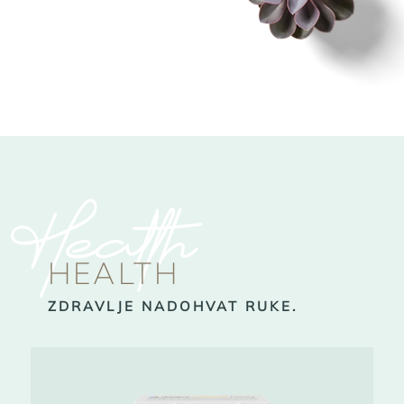
Health
HEALTH
ZDRAVLJE NADOHVAT RUKE.