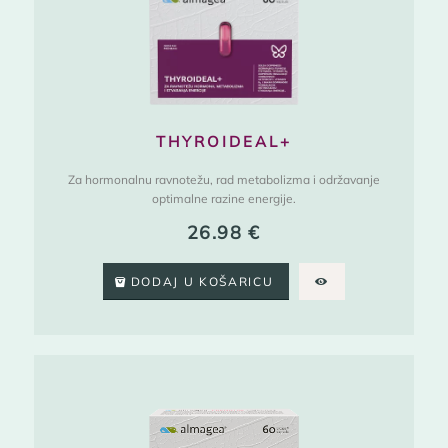
THYROIDEAL+
Za hormonalnu ravnotežu, rad metabolizma i održavanje
optimalne razine energije.
26.98
€
DODAJ U KOŠARICU