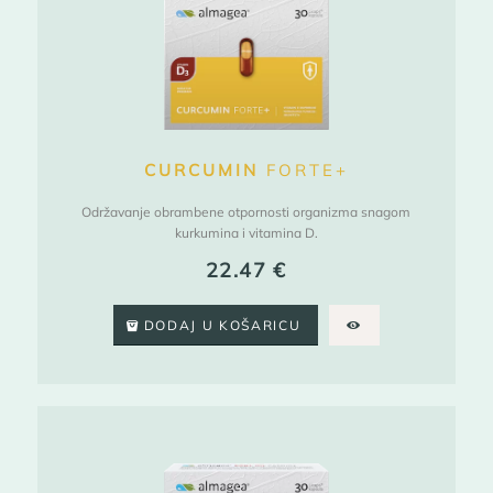
CURCUMIN
FORTE+
Održavanje obrambene otpornosti organizma snagom
kurkumina i vitamina D.
22.47
€
DODAJ U KOŠARICU