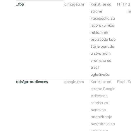
_fbp
almagea.hr
Koristi se od
HTTP
3
strane
m
Facebooka za
isporuku niza
reklamnih
proizvoda kao
što je ponuda
u stvarnom
vremenu od
trećih
oglašivača.
ads/ga-audiences
google.com
Koristi se od
Pixel
Se
strane Google
AdWords
servisa za
ponovno
angažiranje
posjetitelja za
koje je, na