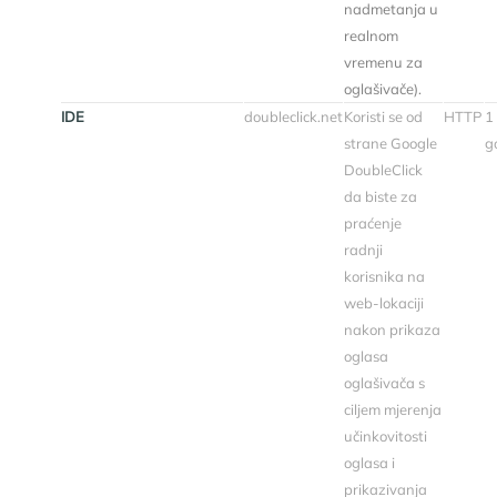
nadmetanja u
realnom
vremenu za
oglašivače).
IDE
doubleclick.net
Koristi se od
HTTP
1
strane Google
g
DoubleClick
da biste za
praćenje
radnji
korisnika na
web-lokaciji
nakon prikaza
oglasa
oglašivača s
ciljem mjerenja
učinkovitosti
oglasa i
prikazivanja