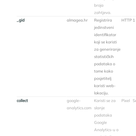
broja
zahtjeva.
_gid
almagea.hr
Registrira
HTTP
1
jedinstveni
identifikator
koji se koristi
za generiranje
statističkih
podataka o
tome kako
posjetitelj
koristi web-
lokaciju.
collect
google-
Koristi se za
Pixel
Se
analytics.com
slanje
podataka
Google
Analytics-u o