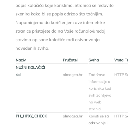
popis kolačića koje koristimo. Stranica se redovito
skenira kako bi se popis održao što točnijim.
Napominjemo da korištenjem ove internetske
stranice pristajete da na Vaše računalo/uređaj
stavimo opisane kolačiće radi ostvarivanja
navedenih svrha.
Naziv
Pružatelj
Svrha
Vrsta
T
NUŽNI KOLAČIĆI
sid
almagea.hr
Zadržava
HTTP
Se
informacije o
korisniku kod
svih zahtjeva
na web
stranici
PH_HPXY_CHECK
almagea.hr
Koristi se za
HTTP
Se
otkrivanje i