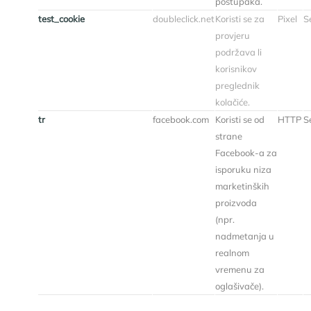
postupaka.
test_cookie
doubleclick.net
Koristi se za
Pixel
Se
provjeru
podržava li
korisnikov
preglednik
kolačiće.
tr
facebook.com
Koristi se od
HTTP
Se
strane
Facebook-a za
isporuku niza
marketinških
proizvoda
(npr.
nadmetanja u
realnom
vremenu za
oglašivače).