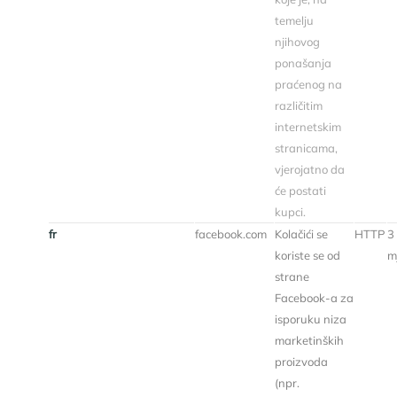
temelju
njihovog
ponašanja
praćenog na
različitim
internetskim
stranicama,
vjerojatno da
će postati
kupci.
fr
facebook.com
Kolačići se
HTTP
3
koriste se od
m
strane
Facebook-a za
isporuku niza
marketinških
proizvoda
(npr.