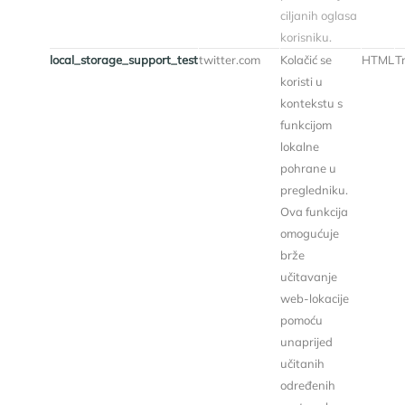
ciljanih oglasa
korisniku.
local_storage_support_test
twitter.com
Kolačić se
HTML
Tr
koristi u
kontekstu s
funkcijom
lokalne
pohrane u
pregledniku.
Ova funkcija
omogućuje
brže
učitavanje
web-lokacije
pomoću
unaprijed
učitanih
određenih