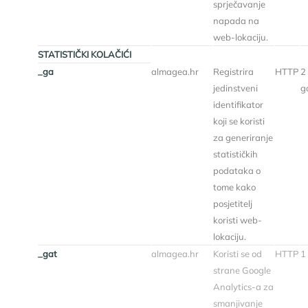
sprječavanje
napada na
web-lokaciju.
STATISTIČKI KOLAČIĆI
_ga
almagea.hr
Registrira
HTTP
2
jedinstveni
g
identifikator
koji se koristi
za generiranje
statističkih
podataka o
tome kako
posjetitelj
koristi web-
lokaciju.
_gat
almagea.hr
Koristi se od
HTTP
1
strane Google
Analytics-a za
smanjivanje