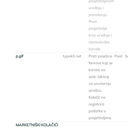
posjetiteljevom
uređaju i
ponašanju.
Prati
posjetitelja
kroz uređaje i
marketinške
kanale.
p.gif
typekit.net
Prati posebne
Pixel
Se
fontove koji se
koriste na
web-lokaciji
za unutarnju
analizu.
Kolačić ne
registrira
podatke o
posjetiteljima.
MARKETNIŠKI KOLAČIĆI