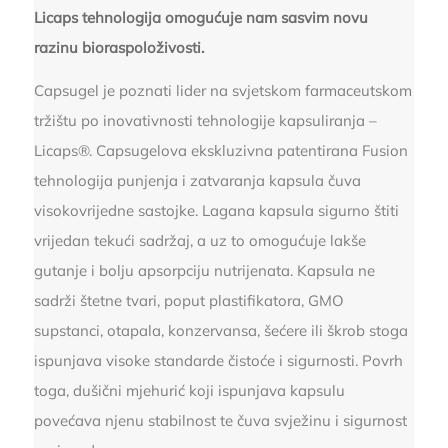
Licaps tehnologija omogućuje nam sasvim novu
razinu bioraspoloživosti.
Capsugel je poznati lider na svjetskom farmaceutskom
tržištu po inovativnosti tehnologije kapsuliranja –
Licaps®. Capsugelova ekskluzivna patentirana Fusion
tehnologija punjenja i zatvaranja kapsula čuva
visokovrijedne sastojke. Lagana kapsula sigurno štiti
vrijedan tekući sadržaj, a uz to omogućuje lakše
gutanje i bolju apsorpciju nutrijenata. Kapsula ne
sadrži štetne tvari, poput plastifikatora, GMO
supstanci, otapala, konzervansa, šećere ili škrob stoga
ispunjava visoke standarde čistoće i sigurnosti. Povrh
toga, dušični mjehurić koji ispunjava kapsulu
povećava njenu stabilnost te čuva svježinu i sigurnost