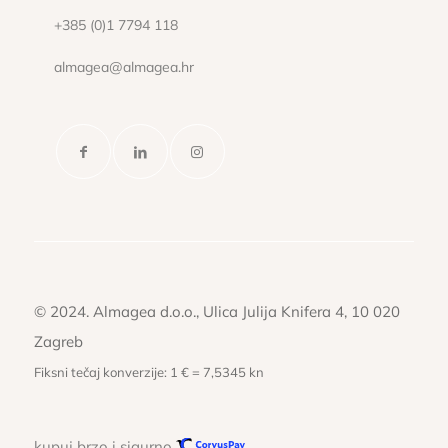
+385 (0)1 7794 118
almagea@almagea.hr
© 2024. Almagea d.o.o., Ulica Julija Knifera 4, 10 020
Zagreb
Fiksni tečaj konverzije: 1 € = 7,5345 kn
kupuj brzo i sigurno