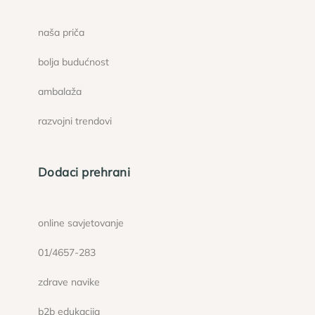
naša priča
bolja budućnost
ambalaža
razvojni trendovi
Dodaci prehrani
online savjetovanje
01/4657-283
zdrave navike
b2b edukacija