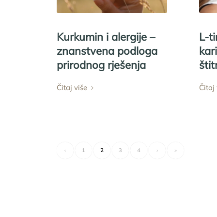
Kurkumin i alergije –
L-ti
znanstvena podloga
kar
prirodnog rješenja
štit
Čitaj više
Čitaj
‹
1
2
3
4
›
»