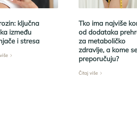
rozin: ključna
Tko ima najviše kor
ika između
od dodataka prehr
njače i stresa
za metaboličko
zdravlje, a kome s
 više
preporučuju?
Čitaj više