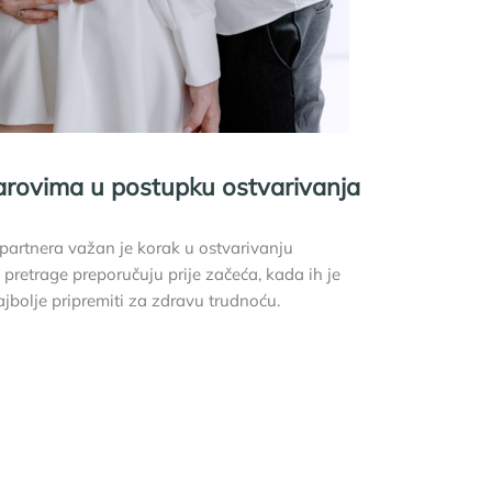
arovima u postupku ostvarivanja
artnera važan je korak u ostvarivanju
pretrage preporučuju prije začeća, kada ih je
ajbolje pripremiti za zdravu trudnoću.