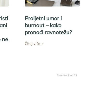
isti
Proljetni umor i
ani
burnout – kako
pronaći ravnotežu?
e ne
Čitaj više
Stranica 2 od 27