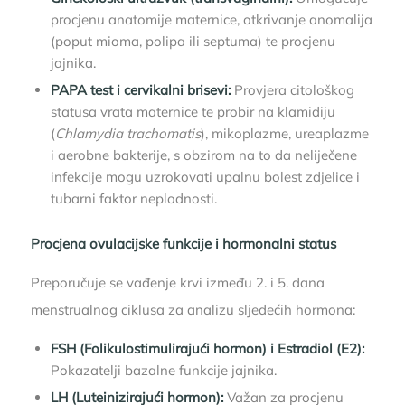
procjenu anatomije maternice, otkrivanje anomalija
(poput mioma, polipa ili septuma) te procjenu
jajnika.
PAPA test i cervikalni brisevi:
Provjera citološkog
statusa vrata maternice te probir na klamidiju
(
Chlamydia trachomatis
), mikoplazme, ureaplazme
i aerobne bakterije, s obzirom na to da neliječene
infekcije mogu uzrokovati upalnu bolest zdjelice i
tubarni faktor neplodnosti.
Procjena ovulacijske funkcije i hormonalni status
Preporučuje se vađenje krvi između 2. i 5. dana
menstrualnog ciklusa za analizu sljedećih hormona:
FSH (Folikulostimulirajući hormon) i Estradiol (E2):
Pokazatelji bazalne funkcije jajnika.
LH (Luteinizirajući hormon):
Važan za procjenu