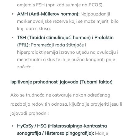
omjera s FSH (npr. kod sumnje na PCOS).
AMH (Anti-Müllerov hormon):
Najpouzdaniji
marker ovarijske rezerve koji se može mjeriti bilo
koji dan ciklusa.
TSH (Tiroidni stimulirajući hormon) i Prolaktin
(PRL):
Poremećaji rada štitnjače
i
hiperprolaktinemija izravno utječu na ovulaciju i
menstrualni ciklus te ih je nužno korigirati prije
začeća.
Ispitivanje prohodnosti jajovoda (Tubarni faktor)
Ako se trudnoća ne ostvaruje nakon određenog
razdoblja redovitih odnosa, ključno je provjeriti jesu li
jajovodi prohodni:
HyCoSy / HSG (Histerosalpingo-kontrastna
sonografija / Histerosalpingografija):
Manje