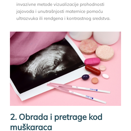
invazivne metode vizualizacije prohodnosti
jajovoda i unutrašnjosti maternice pomoću
ultrazvuka ili rendgena i kontrastnog sredstva.
2. Obrada i pretrage kod
muškaraca