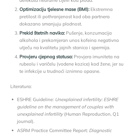
defekata neuralne cijevi kod ploda.
Optimizaciju tjelesne mase (BMI):
Ekstremna
pretilost ili pothranjenost kod oba partnera
dokazano smanjuju plodnost.
Prekid štetnih navika:
Pušenje, konzumacija
alkohola i prekomjeran unos kofeina negativno
utječu na kvalitetu jajnih stanica i spermija.
Provjeru cjepnog statusa:
Provjera imuniteta na
rubeolu i varičelu (vodene kozice) kod žene, jer su
te infekcije u trudnoći iznimno opasne.
Literatura:
ESHRE Guideline:
Unexplained infertility: ESHRE
guideline on the management of couples with
unexplained infertility
(Human Reproduction, Q1
journal).
ASRM Practice Committee Report:
Diagnostic