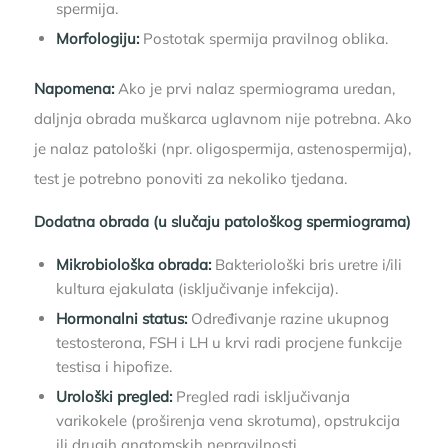
spermija.
Morfologiju:
Postotak spermija pravilnog oblika.
Napomena:
Ako je prvi nalaz spermiograma uredan,
daljnja obrada muškarca uglavnom nije potrebna. Ako
je nalaz patološki (npr. oligospermija, astenospermija),
test je potrebno ponoviti za nekoliko tjedana.
Dodatna obrada (u slučaju patološkog spermiograma)
Mikrobiološka obrada:
Bakteriološki bris uretre i/ili
kultura ejakulata (isključivanje infekcija).
Hormonalni status:
Određivanje razine ukupnog
testosterona, FSH i LH u krvi radi procjene funkcije
testisa i hipofize.
Urološki pregled:
Pregled radi isključivanja
varikokele (proširenja vena skrotuma), opstrukcija
ili drugih anatomskih nepravilnosti.