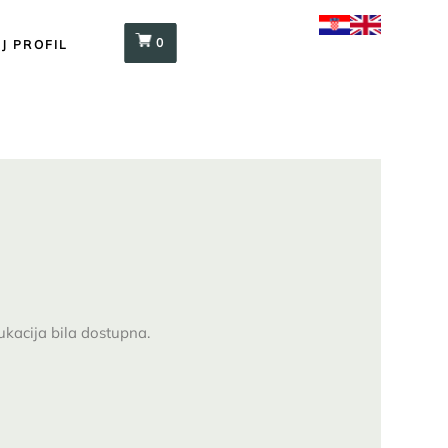
0
J PROFIL
ukacija bila dostupna.