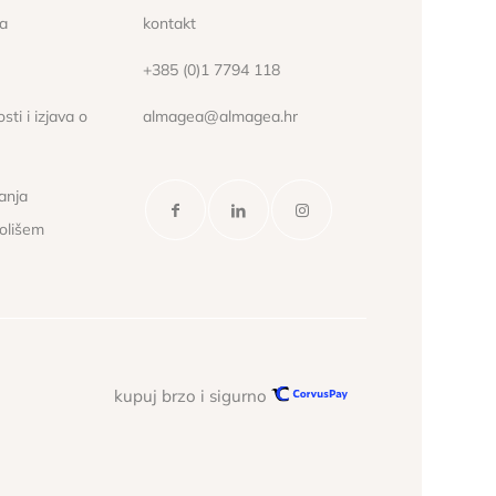
ća
kontakt
+385 (0)1 7794 118
sti i izjava o
almagea@almagea.hr
janja
kolišem
kupuj brzo i sigurno