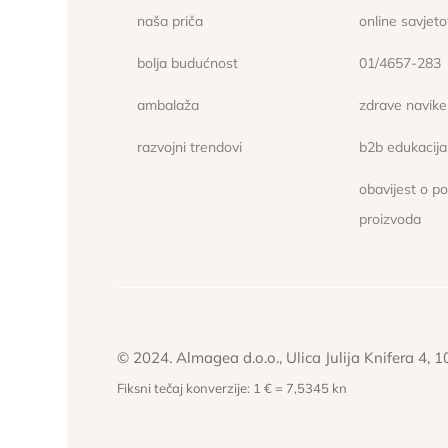
naša priča
online savjet
bolja budućnost
01/4657-283
ambalaža
zdrave navike
razvojni trendovi
b2b edukacija
obavijest o p
proizvoda
© 2024. Almagea d.o.o., Ulica Julija Knifera 4, 
Fiksni tečaj konverzije: 1 € = 7,5345 kn