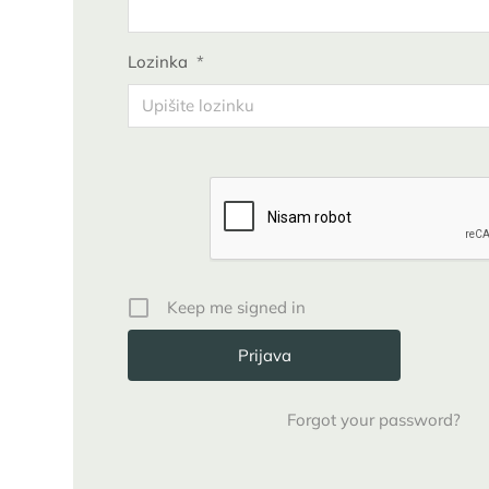
Lozinka
*
Keep me signed in
Forgot your password?