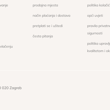
ovanje
prodajna mjesta
politika kolači
način plaćanja i dostava
opći uvjeti
pretplati se i uštedi
pravila privatno
sigurnosti
česta pitanja
politika upravl
ovlačenju
kvalitetom i o
10 020 Zagreb