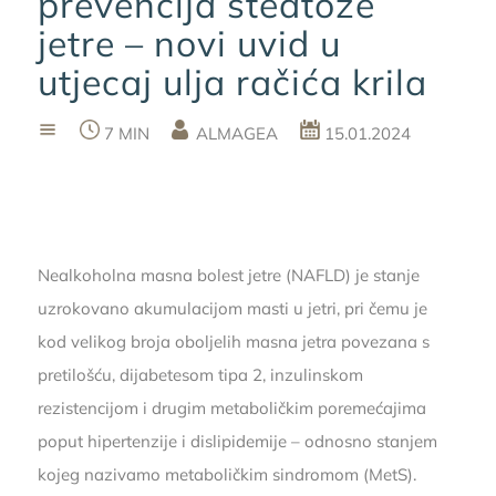
prevencija steatoze
jetre – novi uvid u
utjecaj ulja račića krila
7 MIN
ALMAGEA
15.01.2024
Nealkoholna masna bolest jetre (NAFLD) je stanje
uzrokovano akumulacijom masti u jetri, pri čemu je
kod velikog broja oboljelih masna jetra povezana s
pretilošću, dijabetesom tipa 2, inzulinskom
rezistencijom i drugim metaboličkim poremećajima
poput hipertenzije i dislipidemije – odnosno stanjem
kojeg nazivamo metaboličkim sindromom (MetS).