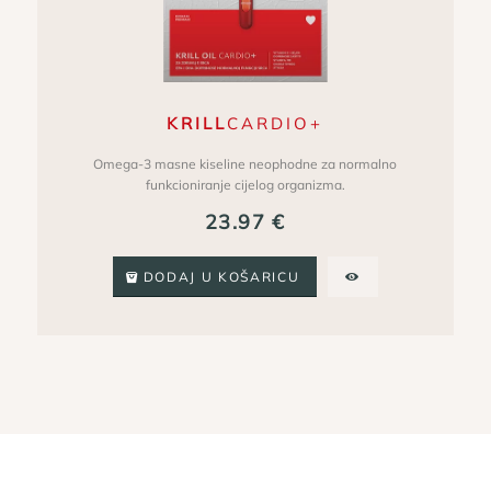
KRILL
CARDIO+
Omega-3 masne kiseline neophodne za normalno
funkcioniranje cijelog organizma.
23.97
€
DODAJ U KOŠARICU