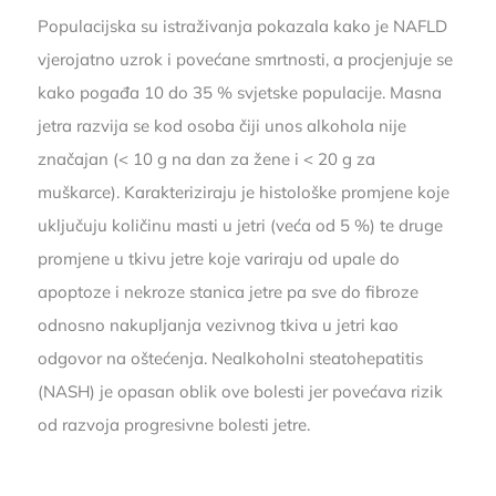
Populacijska su istraživanja pokazala kako je NAFLD
vjerojatno uzrok i povećane smrtnosti, a procjenjuje se
kako pogađa 10 do 35 % svjetske populacije. Masna
jetra razvija se kod osoba čiji unos alkohola nije
značajan (< 10 g na dan za žene i < 20 g za
muškarce). Karakteriziraju je histološke promjene koje
uključuju količinu masti u jetri (veća od 5 %) te druge
promjene u tkivu jetre koje variraju od upale do
apoptoze i nekroze stanica jetre pa sve do fibroze
odnosno nakupljanja vezivnog tkiva u jetri kao
odgovor na oštećenja. Nealkoholni steatohepatitis
(NASH) je opasan oblik ove bolesti jer povećava rizik
od razvoja progresivne bolesti jetre.