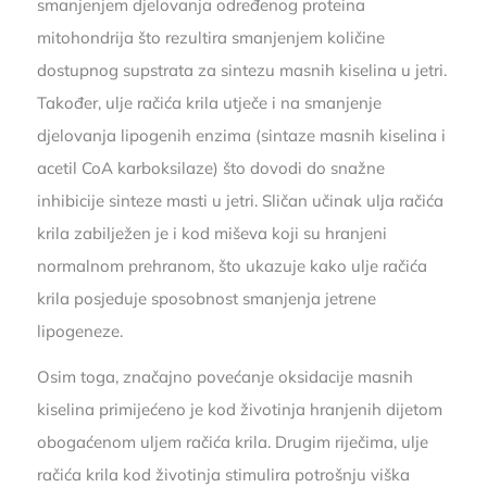
smanjenjem djelovanja određenog proteina
mitohondrija što rezultira smanjenjem količine
dostupnog supstrata za sintezu masnih kiselina u jetri.
Također, ulje račića krila utječe i na smanjenje
djelovanja lipogenih enzima (sintaze masnih kiselina i
acetil CoA karboksilaze) što dovodi do snažne
inhibicije sinteze masti u jetri. Sličan učinak ulja račića
krila zabilježen je i kod miševa koji su hranjeni
normalnom prehranom, što ukazuje kako ulje račića
krila posjeduje sposobnost smanjenja jetrene
lipogeneze.
Osim toga, značajno povećanje oksidacije masnih
kiselina primijećeno je kod životinja hranjenih dijetom
obogaćenom uljem račića krila. Drugim riječima, ulje
račića krila kod životinja stimulira potrošnju viška