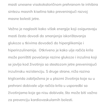
masti unesene visokokaloričnom prehranom te inhibira
sintezu masnih kiselina tako prevenirajući razvoj
masne bolesti jetre.
Važno je naglasiti kako višak energije koji osiguravaju
masti često dovodi do smanjenja iskorištavanja
glukoze u tkivima dovodeći do hiperglikemije i
hiperinzulinemije. Otkriveno je kako ulje račića krila
može poništiti povećanje razine glukoze i inzulina koji
se javlja kod životinja sa steatozom jetre prevenirajući
inzulinsku rezistenciju. S druge strane, niža razina
triglicerida zabilježena je u plazmi životinja koje su u
prehrani dobivale ulje račića krila u usporedbi sa
životinjama koje ga nisu dobivale, što može biti važno
za prevenciju kardiovaskularnih bolesti.