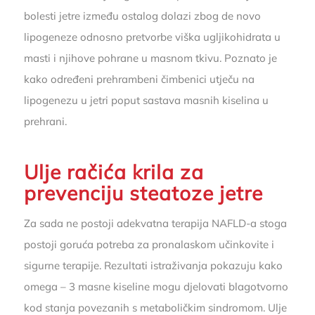
bolesti jetre između ostalog dolazi zbog de novo
lipogeneze odnosno pretvorbe viška ugljikohidrata u
masti i njihove pohrane u masnom tkivu. Poznato je
kako određeni prehrambeni čimbenici utječu na
lipogenezu u jetri poput sastava masnih kiselina u
prehrani.
Ulje račića krila za
prevenciju steatoze jetre
Za sada ne postoji adekvatna terapija NAFLD-a stoga
postoji goruća potreba za pronalaskom učinkovite i
sigurne terapije. Rezultati istraživanja pokazuju kako
omega – 3 masne kiseline mogu djelovati blagotvorno
kod stanja povezanih s metaboličkim sindromom. Ulje