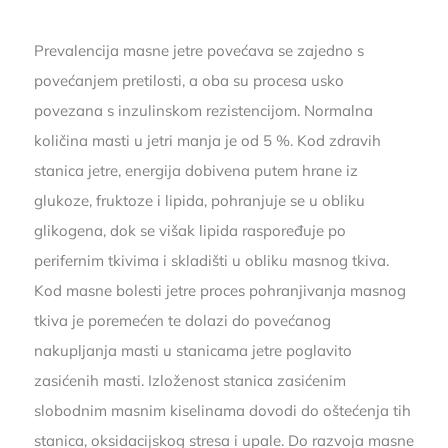
Prevalencija masne jetre povećava se zajedno s
povećanjem pretilosti, a oba su procesa usko
povezana s inzulinskom rezistencijom. Normalna
količina masti u jetri manja je od 5 %. Kod zdravih
stanica jetre, energija dobivena putem hrane iz
glukoze, fruktoze i lipida, pohranjuje se u obliku
glikogena, dok se višak lipida raspoređuje po
perifernim tkivima i skladišti u obliku masnog tkiva.
Kod masne bolesti jetre proces pohranjivanja masnog
tkiva je poremećen te dolazi do povećanog
nakupljanja masti u stanicama jetre poglavito
zasićenih masti. Izloženost stanica zasićenim
slobodnim masnim kiselinama dovodi do oštećenja tih
stanica, oksidacijskog stresa i upale. Do razvoja masne