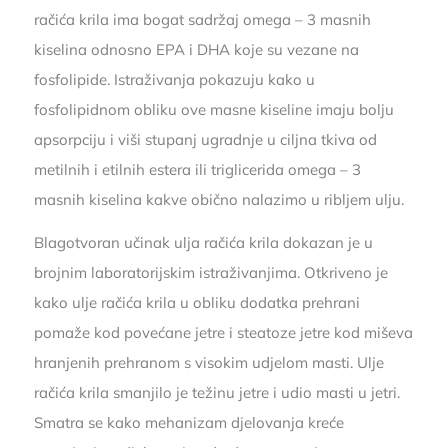
račića krila ima bogat sadržaj omega – 3 masnih
kiselina odnosno EPA i DHA koje su vezane na
fosfolipide. Istraživanja pokazuju kako u
fosfolipidnom obliku ove masne kiseline imaju bolju
apsorpciju i viši stupanj ugradnje u ciljna tkiva od
metilnih i etilnih estera ili triglicerida omega – 3
masnih kiselina kakve obično nalazimo u ribljem ulju.
Blagotvoran učinak ulja račića krila dokazan je u
brojnim laboratorijskim istraživanjima. Otkriveno je
kako ulje račića krila u obliku dodatka prehrani
pomaže kod povećane jetre i steatoze jetre kod miševa
hranjenih prehranom s visokim udjelom masti. Ulje
račića krila smanjilo je težinu jetre i udio masti u jetri.
Smatra se kako mehanizam djelovanja kreće