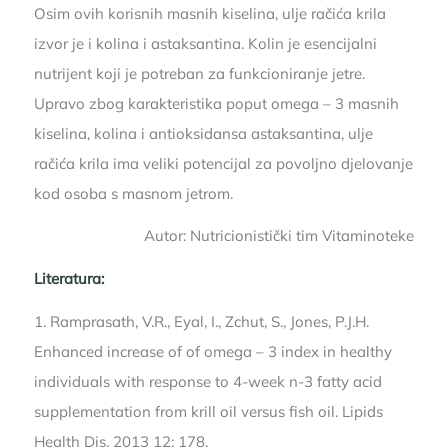
Osim ovih korisnih masnih kiselina, ulje račića krila
izvor je i kolina i astaksantina. Kolin je esencijalni
nutrijent koji je potreban za funkcioniranje jetre.
Upravo zbog karakteristika poput omega – 3 masnih
kiselina, kolina i antioksidansa astaksantina, ulje
račića krila ima veliki potencijal za povoljno djelovanje
kod osoba s masnom jetrom.
Autor: Nutricionistički tim Vitaminoteke
Literatura:
1. Ramprasath, V.R., Eyal, I., Zchut, S., Jones, P.J.H.
Enhanced increase of of omega – 3 index in healthy
individuals with response to 4-week n-3 fatty acid
supplementation from krill oil versus fish oil. Lipids
Health Dis. 2013 12: 178.