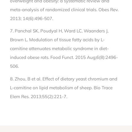
overweight and obesity: a systematic review and
meta-analysis of randomized clinical trials. Obes Rev.
2013; 14(6):496-507.
7. Panchal SK, Poudyal H, Ward LC, Waanders J,
Brown L. Modulation of tissue fatty acids by L-
carnitine attenuates metabolic syndrome in diet-
induced obese rats. Food Funct. 2015 Aug;6(8):2496-
506.
8. Zhou, B et al. Effect of dietary yeast chromium and
L-carnitine on lipid metabolism of sheep. Bio Trace
Elem Res. 2013;55(2):221-7.