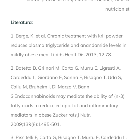
nutricionist
Literatura:
1. Berge, K. et al. Chronic treatment with kril powder
reduces plasma triglyceride and anandamide levels in
mildly obese men. Lipids Healt Dis.2013; 12:78.
2. Batetta B, Griinari M, Carta G, Murru E, Ligresti A,
Cordeddu L, Giordano E, Sanna F, Bisogno T, Uda S,
Collu M, Bruheim I, Di Marzo V, Banni
S.Endocannabinoids may mediate the ability of (n-3)
fatty acids to reduce ectopic fat and inflammatory
mediators in obese Zucker rats.J Nutr.
2009;139(8):1495-501.
3. Piscitelli F, Carta G, Bisogno T, Murru E, Cordeddu L,