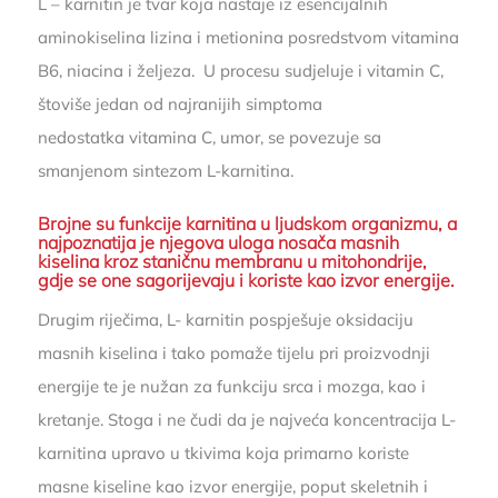
L – karnitin je tvar koja nastaje iz esencijalnih
aminokiselina lizina i metionina posredstvom vitamina
B6, niacina i željeza. U procesu sudjeluje i vitamin C,
štoviše jedan od najranijih simptoma
nedostatka vitamina C, umor, se povezuje sa
smanjenom sintezom L-karnitina.
Brojne su funkcije karnitina u ljudskom organizmu, a
najpoznatija je njegova uloga nosača masnih
kiselina kroz staničnu membranu u mitohondrije,
gdje se one sagorijevaju i koriste kao izvor energije.
Drugim riječima, L- karnitin pospješuje oksidaciju
masnih kiselina i tako pomaže tijelu pri proizvodnji
energije te je nužan za funkciju srca i mozga, kao i
kretanje. Stoga i ne čudi da je najveća koncentracija L-
karnitina upravo u tkivima koja primarno koriste
masne kiseline kao izvor energije, poput skeletnih i