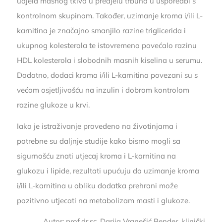
udjela masnog tkiva u predjelu trbuha u usporedbi s
kontrolnom skupinom. Također, uzimanje kroma i/ili L-
karnitina je značajno smanjilo razine triglicerida i
ukupnog kolesterola te istovremeno povećalo razinu
HDL kolesterola i slobodnih masnih kiselina u serumu.
Dodatno, dodaci kroma i/ili L-karnitina povezani su s
većom osjetljivošću na inzulin i dobrom kontrolom
razine glukoze u krvi.
Iako je istraživanje provedeno na životinjama i
potrebne su daljnje studije kako bismo mogli sa
sigurnošću znati utjecaj kroma i L-karnitina na
glukozu i lipide, rezultati upućuju da uzimanje kroma
i/ili L-karnitina u obliku dodatka prehrani može
pozitivno utjecati na metabolizam masti i glukoze.
Autor: prof.dr.sc. Darija Vranešić Bender, klinički