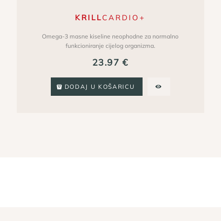
KRILL
CARDIO+
Omega-3 masne kiseline neophodne za normalno
funkcioniranje cijelog organizma.
23.97
€
DODAJ U KOŠARICU