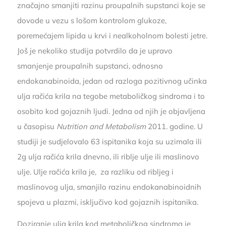
značajno smanjiti razinu proupalnih supstanci koje se
dovode u vezu s lošom kontrolom glukoze,
poremećajem lipida u krvi i nealkoholnom bolesti jetre.
Još je nekoliko studija potvrdilo da je upravo
smanjenje proupalnih supstanci, odnosno
endokanabinoida, jedan od razloga pozitivnog učinka
ulja račića krila na tegobe metaboličkog sindroma i to
osobito kod gojaznih ljudi. Jedna od njih je objavljena
u časopisu
Nutrition and Metabolism
2011. godine. U
studiji je sudjelovalo 63 ispitanika koja su uzimala ili
2g ulja račića krila dnevno, ili riblje ulje ili maslinovo
ulje. Ulje račića krila je, za razliku od ribljeg i
maslinovog ulja, smanjilo razinu endokanabinoidnih
spojeva u plazmi, isključivo kod gojaznih ispitanika.
Doziranje ulja krila kod metaboličkog sindroma je