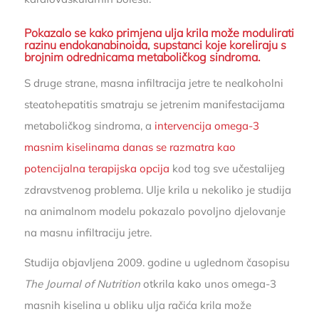
Pokazalo se kako primjena ulja krila može modulirati
razinu endokanabinoida, supstanci koje koreliraju s
brojnim odrednicama metaboličkog sindroma.
S druge strane, masna infiltracija jetre te nealkoholni
steatohepatitis smatraju se jetrenim manifestacijama
metaboličkog sindroma, a
intervencija omega-3
masnim kiselinama danas se razmatra kao
potencijalna terapijska opcija
kod tog sve učestalijeg
zdravstvenog problema. Ulje krila u nekoliko je studija
na animalnom modelu pokazalo povoljno djelovanje
na masnu infiltraciju jetre.
Studija objavljena 2009. godine u uglednom časopisu
The Journal of Nutrition
otkrila kako unos omega-3
masnih kiselina u obliku ulja račića krila može