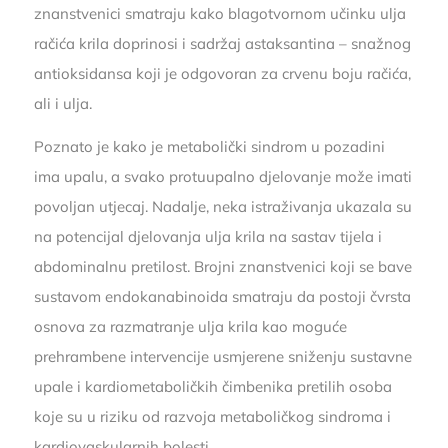
znanstvenici smatraju kako blagotvornom učinku ulja
račića krila doprinosi i sadržaj astaksantina – snažnog
antioksidansa koji je odgovoran za crvenu boju račića,
ali i ulja.
Poznato je kako je metabolički sindrom u pozadini
ima upalu, a svako protuupalno djelovanje može imati
povoljan utjecaj. Nadalje, neka istraživanja ukazala su
na potencijal djelovanja ulja krila na sastav tijela i
abdominalnu pretilost. Brojni znanstvenici koji se bave
sustavom endokanabinoida smatraju da postoji čvrsta
osnova za razmatranje ulja krila kao moguće
prehrambene intervencije usmjerene sniženju sustavne
upale i kardiometaboličkih čimbenika pretilih osoba
koje su u riziku od razvoja metaboličkog sindroma i
kardiovaskularnih bolesti.