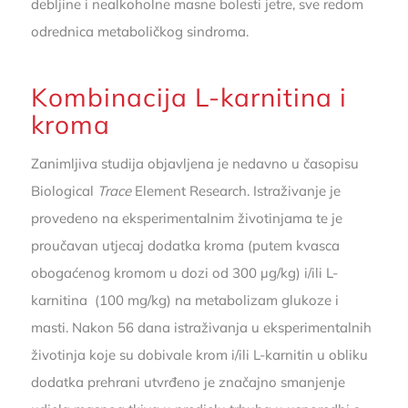
debljine i nealkoholne masne bolesti jetre, sve redom
odrednica metaboličkog sindroma.
Kombinacija L-karnitina i
kroma
Zanimljiva studija objavljena je nedavno u časopisu
Biological
Trace
Element Research. Istraživanje je
provedeno na eksperimentalnim životinjama te je
proučavan utjecaj dodatka kroma (putem kvasca
obogaćenog kromom u dozi od 300 µg/kg) i/ili L-
karnitina (100 mg/kg) na metabolizam glukoze i
masti. Nakon 56 dana istraživanja u eksperimentalnih
životinja koje su dobivale krom i/ili L-karnitin u obliku
dodatka prehrani utvrđeno je značajno smanjenje