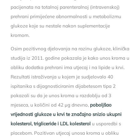
pacijenata na totalnoj parenteralnoj (intravenskoj)
prehrani primijećene abnormalnosti u metabolizmu
glukoze koje su nestale nakon suplementacije
kromom.
Osim pozitivnog djelovanja na razinu glukoze, klinička
studija iz 2011. godine pokazala je kako unos kroma u
obliku dodatka prehrani ima utjecaj i na lipide u krvi.
Rezultati istraživanja u kojem je sudjelovalo 40
ispitanika s dijagnosticiranim dijabetesom tipa 2
pokazali su da je unos kroma u razdoblju od 3
mjeseca, u količini od 42 µg dnevno,
poboljšao
vrijednosti glukoze u krvi te značajno snizio ukupni
kolesterol, trigliceride i LDL kolesterol
u usporedbi s
placebom. Pozitivan utjecaj unosa kroma u obliku