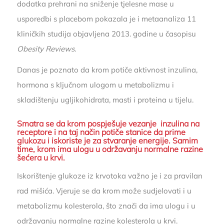
dodatka prehrani na sniženje tjelesne mase u
usporedbi s placebom pokazala je i metaanaliza 11
kliničkih studija objavljena 2013. godine u časopisu
Obesity Reviews
.
Danas je poznato da krom potiče aktivnost inzulina,
hormona s ključnom ulogom u metabolizmu i
skladištenju ugljikohidrata, masti i proteina u tijelu.
Smatra se da krom pospješuje vezanje inzulina na
receptore i na taj način potiče stanice da prime
glukozu i iskoriste je za stvaranje energije. Samim
time, krom ima ulogu u održavanju normalne razine
šećera u krvi.
Iskorištenje glukoze iz krvotoka važno je i za pravilan
rad mišića. Vjeruje se da krom može sudjelovati i u
metabolizmu kolesterola, što znači da ima ulogu i u
održavanju normalne razine kolesterola u krvi.