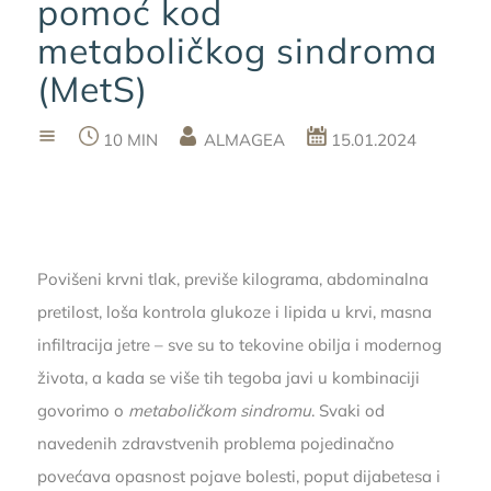
pomoć kod
metaboličkog sindroma
(MetS)
10 MIN
ALMAGEA
15.01.2024
Povišeni krvni tlak, previše kilograma, abdominalna
pretilost, loša kontrola glukoze i lipida u krvi, masna
infiltracija jetre – sve su to tekovine obilja i modernog
života, a kada se više tih tegoba javi u kombinaciji
govorimo o
metaboličkom sindromu
. Svaki od
navedenih zdravstvenih problema pojedinačno
povećava opasnost pojave bolesti, poput dijabetesa i