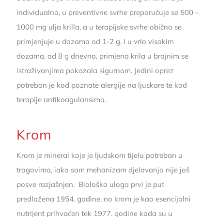
individualno, u preventivne svrhe preporučuje se 500 –
1000 mg ulja krilla, a u terapijske svrhe obično se
primjenjuje u dozama od 1-2 g. I u vrlo visokim
dozama, od 8 g dnevno, primjena krila u brojnim se
istraživanjima pokazala sigurnom. Jedini oprez
potreban je kod poznate alergije na ljuskare te kod
terapije antikoagulansima.
Krom
Krom je mineral koje je ljudskom tijelu potreban u
tragovima, iako sam mehanizam djelovanja nije još
posve razjašnjen. Biološka uloga prvi je put
predložena 1954. godine, no krom je kao esencijalni
nutrijent prihvaćen tek 1977. godine kada su u