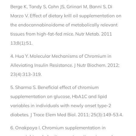
Berge K, Tandy S, Cohn JS, Griinari M, Banni S, Di
Marzo V. Effect of dietary krill oil supplementation on
the endocannabinoidome of metabolically relevant
tissues from high-fat-fed mice. Nutr Metab. 2011
13;8(1):51.
4. Hua Y. Molecular Mechanisms of Chromium in
Alleviating Insulin Resistance. J Nutr Biochem. 2012;
23(4):313-319.
5. Sharma S. Beneficial effect of chromium
supplementation on glucose, HbA1C and lipid
variables in individuals with newly onset type-2
diabetes. J Trace Elem Med Biol. 2011; 25(3):149-53.4.
6. Onakpoya I. Chromium supplementation in