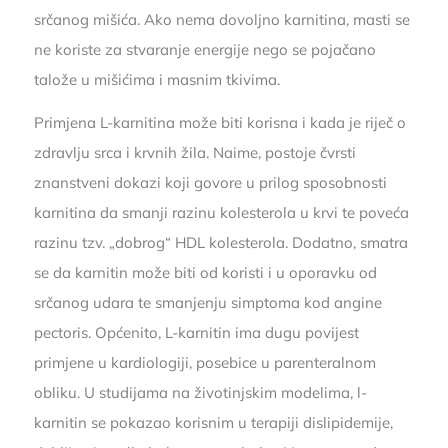
srčanog mišića. Ako nema dovoljno karnitina, masti se
ne koriste za stvaranje energije nego se pojačano
talože u mišićima i masnim tkivima.
Primjena L-karnitina može biti korisna i kada je riječ o
zdravlju srca i krvnih žila. Naime, postoje čvrsti
znanstveni dokazi koji govore u prilog sposobnosti
karnitina da smanji razinu kolesterola u krvi te poveća
razinu tzv. „dobrog“ HDL kolesterola. Dodatno, smatra
se da karnitin može biti od koristi i u oporavku od
srčanog udara te smanjenju simptoma kod angine
pectoris. Općenito, L-karnitin ima dugu povijest
primjene u kardiologiji, posebice u parenteralnom
obliku. U studijama na životinjskim modelima, l-
karnitin se pokazao korisnim u terapiji dislipidemije,