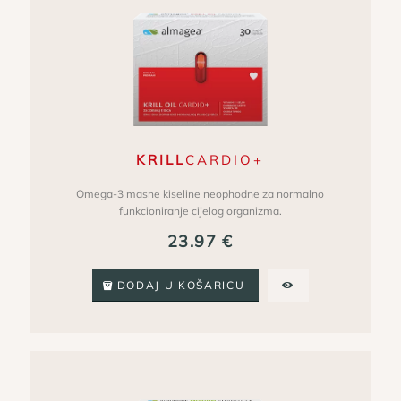
KRILL
CARDIO+
Omega-3 masne kiseline neophodne za normalno
funkcioniranje cijelog organizma.
23.97
€
DODAJ U KOŠARICU