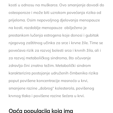
kosti u odnosu na muškarce. Ovo smanjenje dovodi do
osteoporoze i može biti uzrokom povećanja rizika od
prijeloma. Osim nepovoljnog djelovanja menopauze
na kosti, razdoblje menopauze obilježeno je
prestankom lučenja estrogena koje donosi i gubitak
njegovog zaštitnog učinka za srce i krvne žile. Time se
povećava rizik za razvoj bolesti srca i krvnih žila, ali i
za razvoj metaboličkog sindroma, što očuvanje
zdravlja čini znatno težim. Metabolički sindrom
karakterizira postojanje udruženih čimbenika rizika
poput povišene koncentracije masnoća u krvi,
smanjene razine „dobrog“ kolesterola, povišenog
krvnog tlaka i povišene razine šećera u krvi.
Opća populacija koja ima