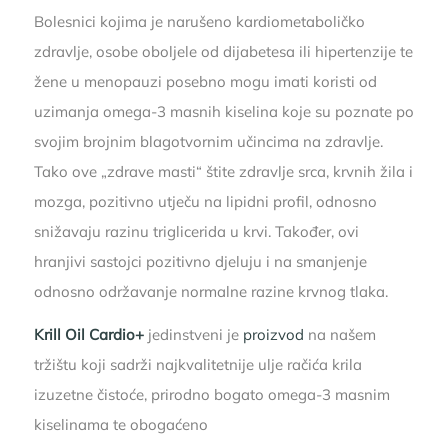
Bolesnici kojima je narušeno kardiometaboličko
zdravlje, osobe oboljele od dijabetesa ili hipertenzije te
žene u menopauzi posebno mogu imati koristi od
uzimanja omega-3 masnih kiselina koje su poznate po
svojim brojnim blagotvornim učincima na zdravlje.
Tako ove „zdrave masti“ štite zdravlje srca, krvnih žila i
mozga, pozitivno utječu na lipidni profil, odnosno
snižavaju razinu triglicerida u krvi. Također, ovi
hranjivi sastojci pozitivno djeluju i na smanjenje
odnosno održavanje normalne razine krvnog tlaka.
Krill Oil Cardio
+
jedinstveni je
proizvod
na našem
tržištu koji sadrži najkvalitetnije ulje račića krila
izuzetne čistoće, prirodno bogato omega-3 masnim
kiselinama te obogaćeno