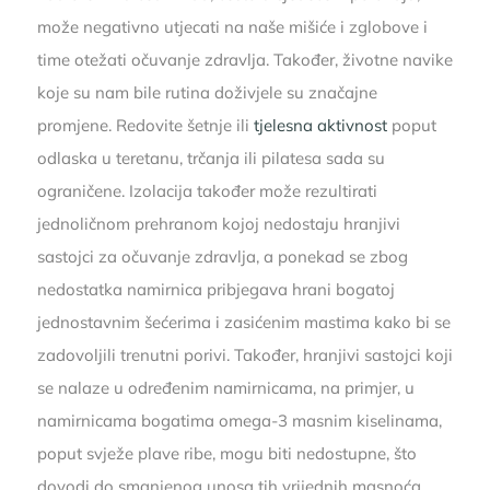
može negativno utjecati na naše mišiće i zglobove i
time otežati očuvanje zdravlja. Također, životne navike
koje su nam bile rutina doživjele su značajne
promjene. Redovite šetnje ili
tjelesna aktivnost
poput
odlaska u teretanu, trčanja ili pilatesa sada su
ograničene. Izolacija također može rezultirati
jednoličnom prehranom kojoj nedostaju hranjivi
sastojci za očuvanje zdravlja, a ponekad se zbog
nedostatka namirnica pribjegava hrani bogatoj
jednostavnim šećerima i zasićenim mastima kako bi se
zadovoljili trenutni porivi. Također, hranjivi sastojci koji
se nalaze u određenim namirnicama, na primjer, u
namirnicama bogatima omega-3 masnim kiselinama,
poput svježe plave ribe, mogu biti nedostupne, što
dovodi do smanjenog unosa tih vrijednih masnoća.