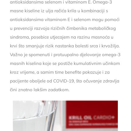
antioksidansima selenom i vitaminom E. Omega-3
masne kiseline iz ulja račića krila u kombinaciji s
antioksidansima vitaminom E i selenom mogu pomoći
u prevenciji razvoja rizičnih čimbenika metaboličkog
sindroma, posebice utjecajem na razinu masnoća u
krvi što smanjuje rizik nastanka bolesti srca i krvožilja.
Važno je spomenuti i protuupalno djelovanje omega-3
masnih kiselina koje se postiže kumulativnim učinkom
kroz vrijeme, a samim time benefite pokazuje i za
pacijente oboljele od COVID-19, što očuvanje zdravlja
čini znatno lakšim zadatkom.