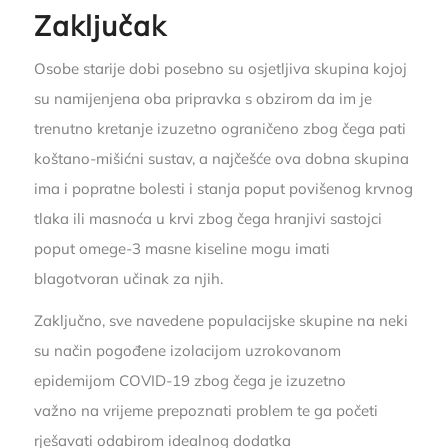
Zaključak
Osobe starije dobi posebno su osjetljiva skupina kojoj
su namijenjena oba pripravka s obzirom da im je
trenutno kretanje izuzetno ograničeno zbog čega pati
koštano-mišićni sustav, a najčešće ova dobna skupina
ima i popratne bolesti i stanja poput povišenog krvnog
tlaka ili masnoća u krvi zbog čega hranjivi sastojci
poput omege-3 masne kiseline mogu imati
blagotvoran učinak za njih.
Zaključno, sve navedene populacijske skupine na neki
su način pogođene izolacijom uzrokovanom
epidemijom COVID-19 zbog čega je izuzetno
važno na vrijeme prepoznati problem te ga početi
rješavati odabirom idealnog dodatka