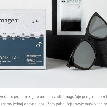
 vrećice s prahom, koji se otapa u vodi, omogućuje primjenu potre
i u samo jednoj dnevnoj dozi. Zato poboljšajte svoje muško spoln