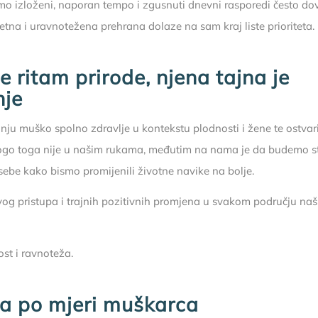
mo izloženi, naporan tempo i zgusnuti dnevni rasporedi često d
etna i uravnotežena prehrana dolaze na sam kraj liste prioriteta.
e ritam prirode, njena tajna je
nje
anju muško spolno zdravlje u kontekstu plodnosti i žene te ostvar
go toga nije u našim rukama, međutim na nama je da budemo strp
ebe kako bismo promijenili životne navike na bolje.
og pristupa i trajnih pozitivnih promjena u svakom području naši
ost i ravnoteža.
a po mjeri muškarca