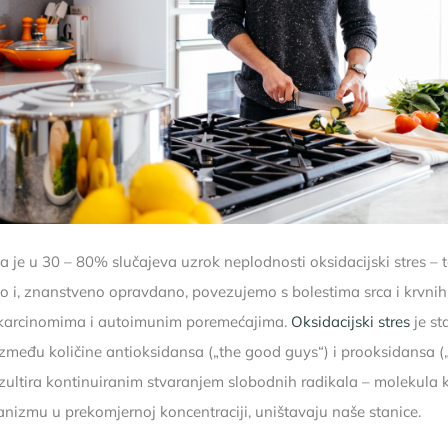
 da je u 30 – 80% slučajeva uzrok neplodnosti oksidacijski stres – 
mo i, znanstveno opravdano, povezujemo s bolestima srca i krvnih 
 karcinomima i autoimunim poremećajima.
Oksidacijski stres
je st
zmeđu količine antioksidansa („the good guys“) i prooksidansa (
ezultira kontinuiranim stvaranjem slobodnih radikala – molekula 
anizmu u prekomjernoj koncentraciji, uništavaju naše stanice.