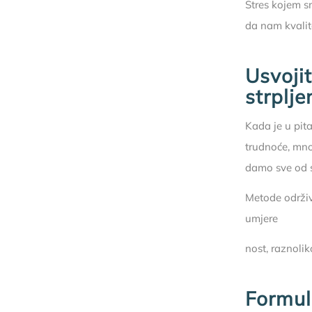
Stres kojem s
da nam kvalit
Usvojit
strplje
Kada je u pit
trudnoće, mno
damo sve od s
Metode održiv
umjere
nost, raznolik
Formul