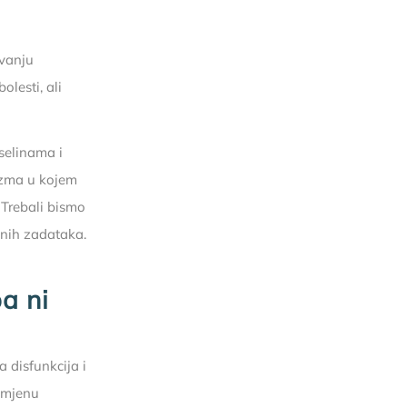
avanju
olesti, ali
selinama i
izma u kojem
 Trebali bismo
tnih zadataka.
pa ni
 disfunkcija i
romjenu