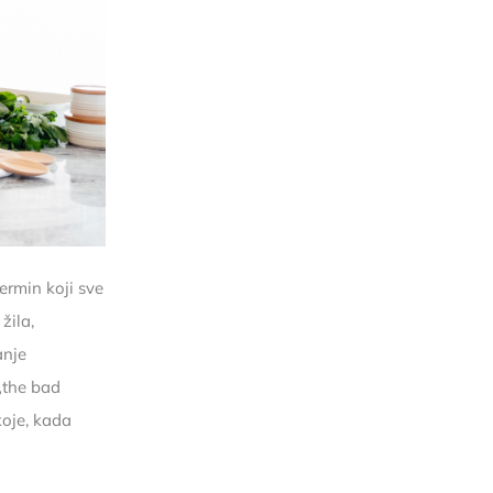
termin koji sve
žila,
anje
„the bad
koje, kada