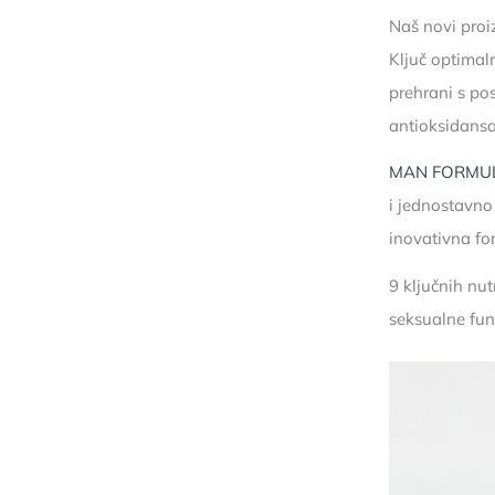
Naš novi pro
Ključ optimal
prehrani s po
antioksidansa
MAN FORMU
i jednostavno
inovativna fo
9 ključnih nu
seksualne funk