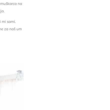
o muškarca na
ja.
 mi sami.
tne za naš um