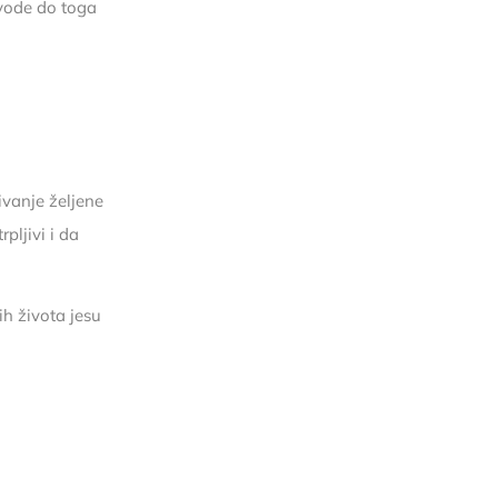
ovode do toga
ivanje željene
ljivi i da
h života jesu