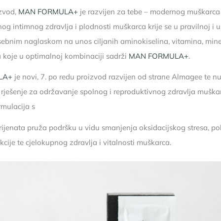
izvod,
MAN FORMULA+
je razvijen za tebe – modernog muškarca ko
nog intimnog zdravlja i plodnosti muškarca krije se u pravilnoj i
sebnim naglaskom na unos ciljanih aminokiselina, vitamina, mine
 koje u optimalnoj kombinaciji sadrži
MAN FORMULA+
.
LA+
je novi, 7. po redu proizvod razvijen od strane Almagee te n
 rješenje za održavanje spolnog i reproduktivnog zdravlja muška
rmulacija s
trijenata pruža podršku u vidu smanjenja oksidacijskog stresa, po
cije te cjelokupnog zdravlja i vitalnosti muškarca.