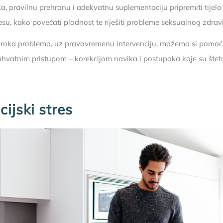
ka, pravilnu prehranu i adekvatnu suplementaciju pripremiti tijel
esu, kako povećati plodnost te riješiti probleme seksualnog zdravl
roka problema, uz pravovremenu intervenciju, možemo si pomoći
hvatnim pristupom – korekcijom navika i postupaka koje su šte
ijski stres