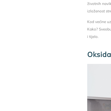
životnih navi
izloženost str
Kod većine uz
Kako? Sveobu
i tijelo.
Oksidac