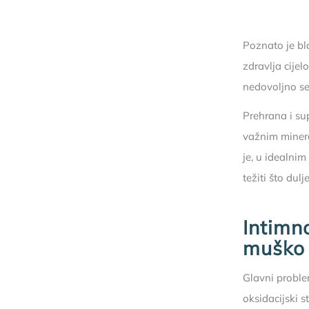
Poznato je bl
zdravlja cijel
nedovoljno se
Prehrana i su
važnim miner
je, u idealni
težiti što du
Intimno
muško 
Glavni probl
oksidacijski 