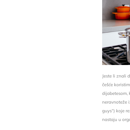
Jeste li znali
češće koristi
dijabetesom,
neravnoteže i
guys“) koje r
nastaju u org