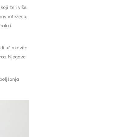
ji želi više.
 uravnoteženoj
rala i
udi učinkovito
rca. Njegova
boljšanja