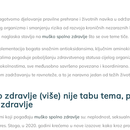
agotvorno djelovanje pravilne prehrane i životnih navika u održ
og organizma i smanjenju rizika od razvoja kroničnih nezaraznih b
 naglaska stavlja na
muško spolno zdravlje
što se ove teme tiče.
plementacija bogata snažnim antioksidansima, ključnim aminoki
alima pogoduje poboljšanju zdravstvenog statusa cijelog organ
m okolnostima, sve međusobno savršeno povezano i koordinirano.
ljem zadržavanju te ravnoteže, a to je naravno jedan od težih živo
 zdravlje (više) nije tabu tema, 
zdravlje
emi koji pogađaju
muško spolno zdravlje
su: neplodnost, seksualna
stres. Stoga, u 2020. godini krećemo u nove izazove: kako kroz p