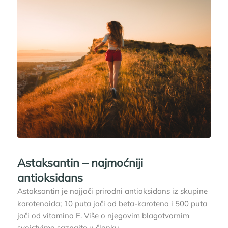
Astaksantin – najmoćniji
antioksidans
Astaksantin je najjači prirodni antioksidans iz skupine
karotenoida; 10 puta jači od beta-karotena i 500 puta
jači od vitamina E. Više o njegovim blagotvornim
svojstvima saznajte u članku.