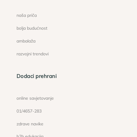
naša priča
bolja budućnost
ambalaža
razvojni trendovi
Dodaci prehrani
online savjetovanje
01/4657-283
zdrave navike
b2b edukacija