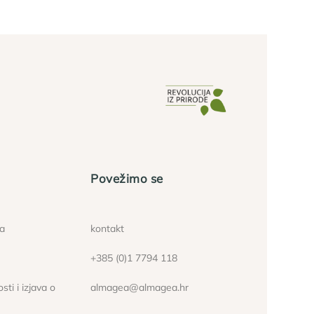
Povežimo se
ća
kontakt
+385 (0)1 7794 118
sti i izjava o
almagea@almagea.hr