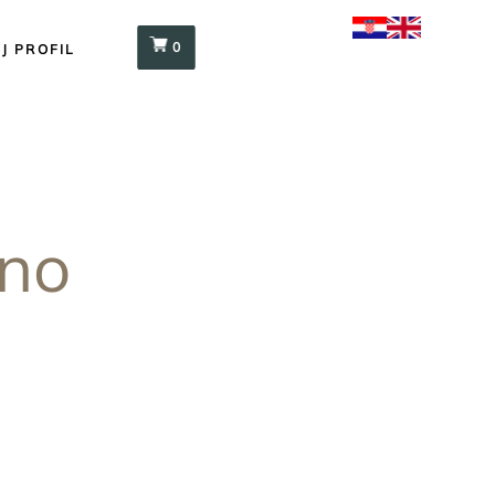
0
J PROFIL
eno