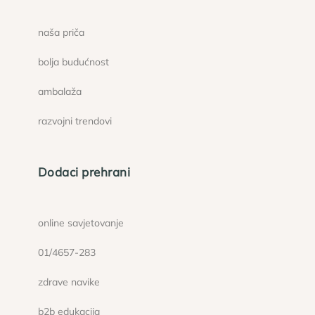
naša priča
bolja budućnost
ambalaža
razvojni trendovi
Dodaci prehrani
online savjetovanje
01/4657-283
zdrave navike
b2b edukacija