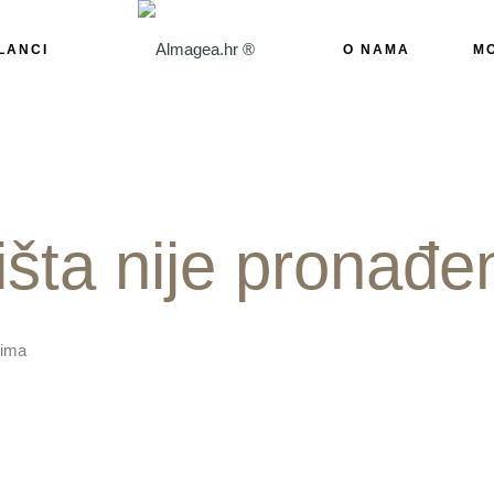
LANCI
O NAMA
MO
išta nije pronađe
jima