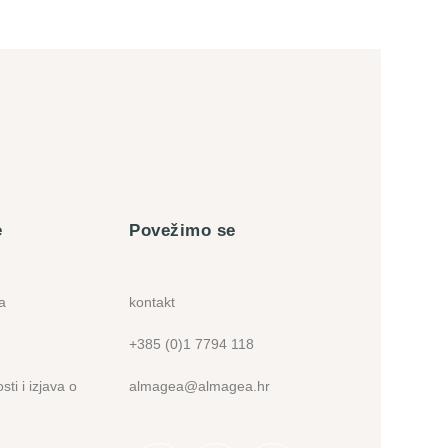
e
Povežimo se
ća
kontakt
+385 (0)1 7794 118
sti i izjava o
almagea@almagea.hr