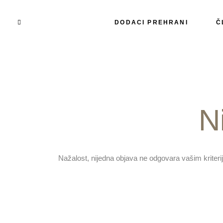
DODACI PREHRANI
Č
N
Nažalost, nijedna objava ne odgovara vašim kriteri