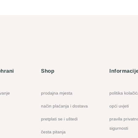
ehrani
Shop
Informacij
ovanje
prodajna mjesta
politika kolači
način plaćanja i dostava
opći uvjeti
pretplati se i uštedi
pravila privatno
sigurnosti
česta pitanja