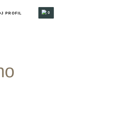
0
J PROFIL
no