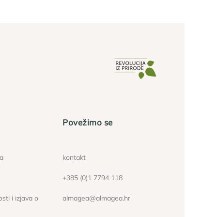
Povežimo se
ća
kontakt
+385 (0)1 7794 118
sti i izjava o
almagea@almagea.hr