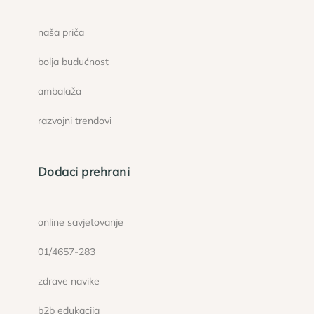
naša priča
bolja budućnost
ambalaža
razvojni trendovi
Dodaci prehrani
online savjetovanje
01/4657-283
zdrave navike
b2b edukacija