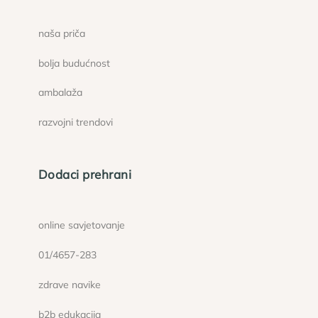
naša priča
bolja budućnost
ambalaža
razvojni trendovi
Dodaci prehrani
online savjetovanje
01/4657-283
zdrave navike
b2b edukacija