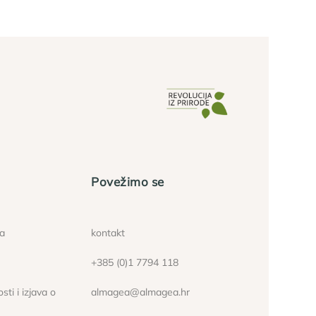
Povežimo se
ća
kontakt
+385 (0)1 7794 118
sti i izjava o
almagea@almagea.hr