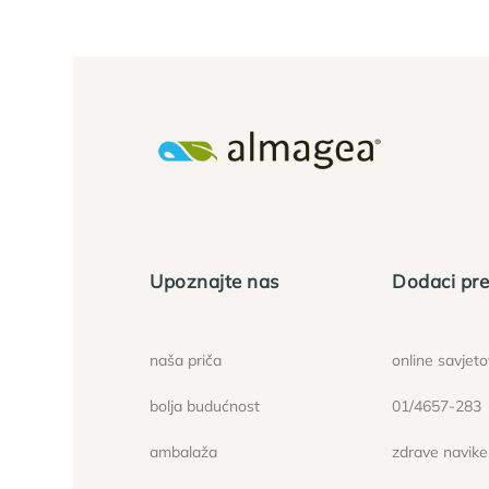
Upoznajte nas
Dodaci pre
naša priča
online savjet
bolja budućnost
01/4657-283
ambalaža
zdrave navike