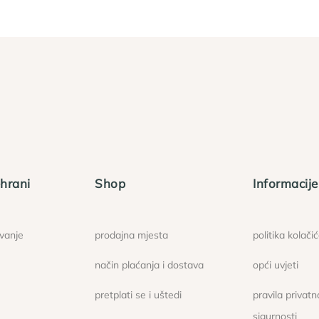
hrani
Shop
Informacije
ovanje
prodajna mjesta
politika kolači
način plaćanja i dostava
opći uvjeti
pretplati se i uštedi
pravila privatno
sigurnosti