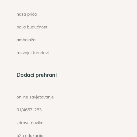
naša priča
bolja budućnost
ambalaža
razvojni trendovi
Dodaci prehrani
online savjetovanje
01/4657-283
zdrave navike
b2b edukacija