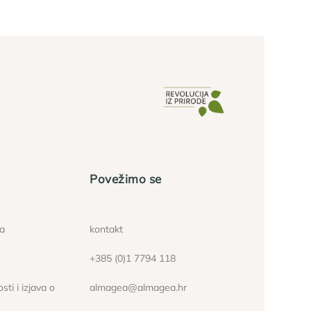
Povežimo se
ća
kontakt
+385 (0)1 7794 118
sti i izjava o
almagea@almagea.hr