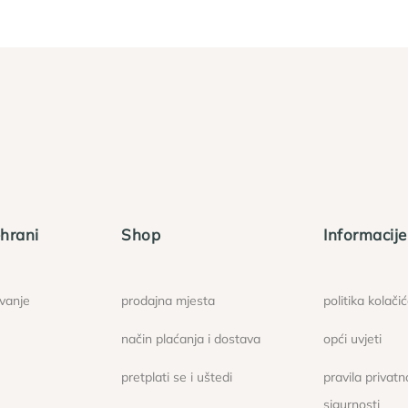
hrani
Shop
Informacije
ovanje
prodajna mjesta
politika kolači
način plaćanja i dostava
opći uvjeti
pretplati se i uštedi
pravila privatno
sigurnosti