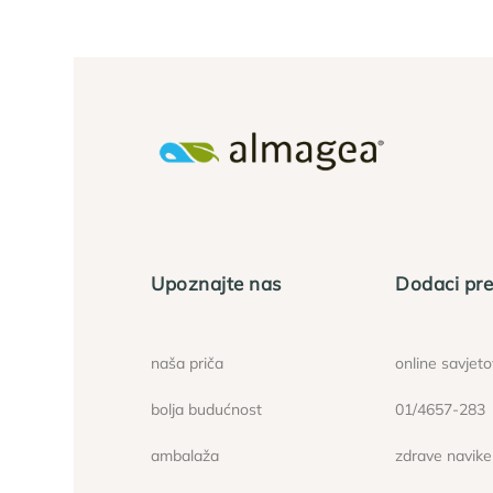
Upoznajte nas
Dodaci pre
naša priča
online savjet
bolja budućnost
01/4657-283
ambalaža
zdrave navike