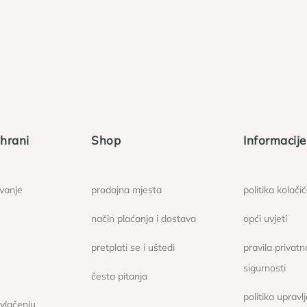
hrani
Shop
Informacije
ovanje
prodajna mjesta
politika kolači
način plaćanja i dostava
opći uvjeti
pretplati se i uštedi
pravila privatno
sigurnosti
česta pitanja
politika upravl
ovlačenju