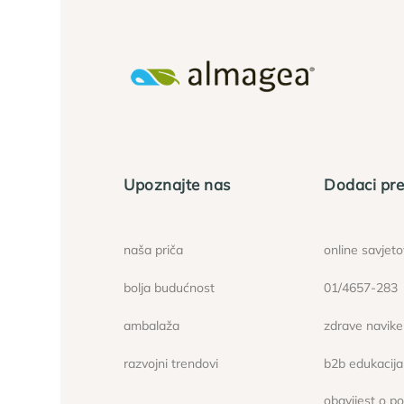
Upoznajte nas
Dodaci pre
naša priča
online savjet
bolja budućnost
01/4657-283
ambalaža
zdrave navike
razvojni trendovi
b2b edukacija
obavijest o p