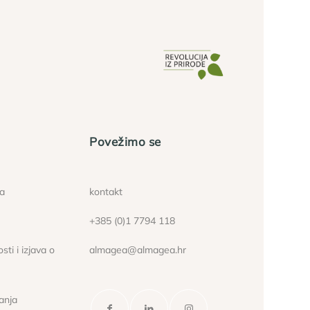
Povežimo se
ća
kontakt
+385 (0)1 7794 118
sti i izjava o
almagea@almagea.hr
janja