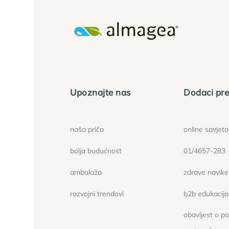
Upoznajte nas
Dodaci pre
naša priča
online savjet
bolja budućnost
01/4657-283
ambalaža
zdrave navike
razvojni trendovi
b2b edukacija
obavijest o p