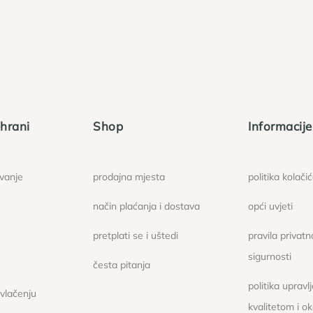
hrani
Shop
Informacije
ovanje
prodajna mjesta
politika kolači
način plaćanja i dostava
opći uvjeti
pretplati se i uštedi
pravila privatno
sigurnosti
česta pitanja
politika upravl
ovlačenju
kvalitetom i o