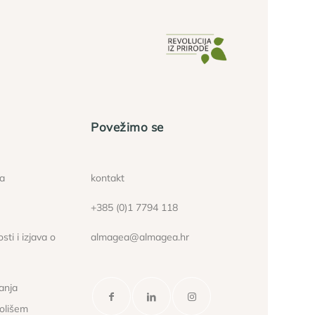
Povežimo se
ća
kontakt
+385 (0)1 7794 118
sti i izjava o
almagea@almagea.hr
janja
kolišem