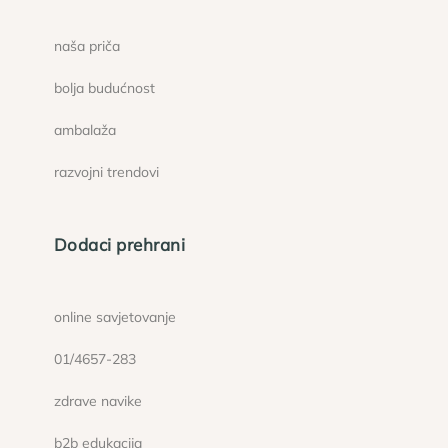
naša priča
bolja budućnost
ambalaža
razvojni trendovi
Dodaci prehrani
online savjetovanje
01/4657-283
zdrave navike
b2b edukacija