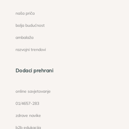
naša priča
bolja budućnost
ambalaža
razvojni trendovi
Dodaci prehrani
online savjetovanje
01/4657-283
zdrave navike
b2b edukacija