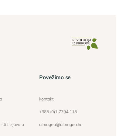
Povežimo se
ća
kontakt
+385 (0)1 7794 118
sti i izjava o
almagea@almagea.hr