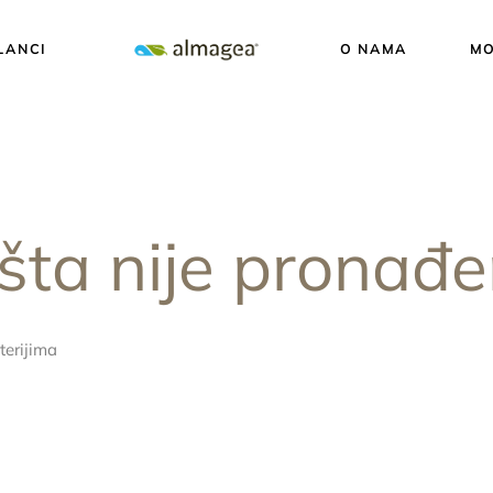
LANCI
O NAMA
MO
šta nije pronađ
terijima