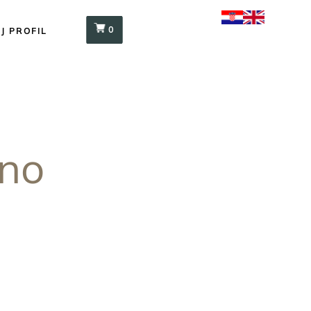
0
J PROFIL
eno