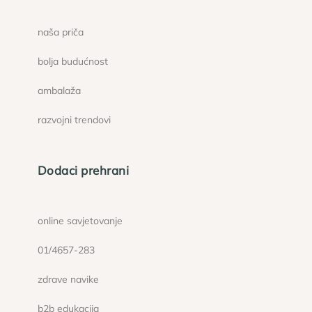
naša priča
bolja budućnost
ambalaža
razvojni trendovi
Dodaci prehrani
online savjetovanje
01/4657-283
zdrave navike
b2b edukacija