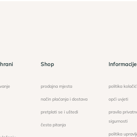
hrani
Shop
Informacije
ovanje
prodajna mjesta
politika kolači
način plaćanja i dostava
opći uvjeti
pretplati se i uštedi
pravila privatno
sigurnosti
česta pitanja
politika upravl