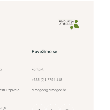
Povežimo se
ća
kontakt
+385 (0)1 7794 118
sti i izjava o
almagea@almagea.hr
janja