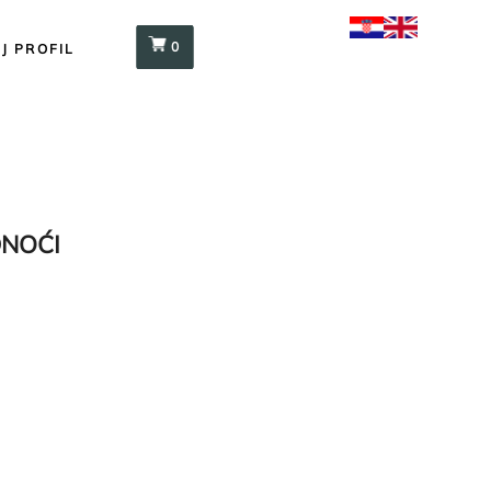
0
J PROFIL
DNOĆI