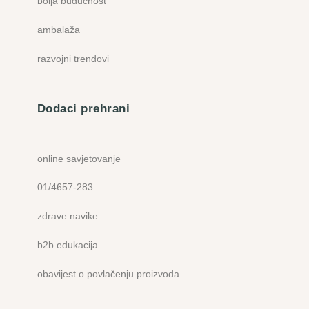
bolja budućnost
ambalaža
razvojni trendovi
Dodaci prehrani
online savjetovanje
01/4657-283
zdrave navike
b2b edukacija
obavijest o povlačenju proizvoda