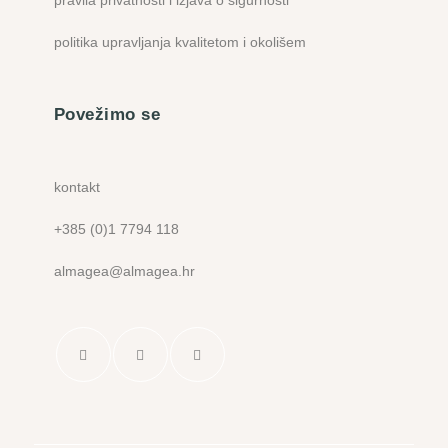
pravila privatnosti i izjava o sigurnosti
politika upravljanja kvalitetom i okolišem
Povežimo se
kontakt
+385 (0)1 7794 118
almagea@almagea.hr