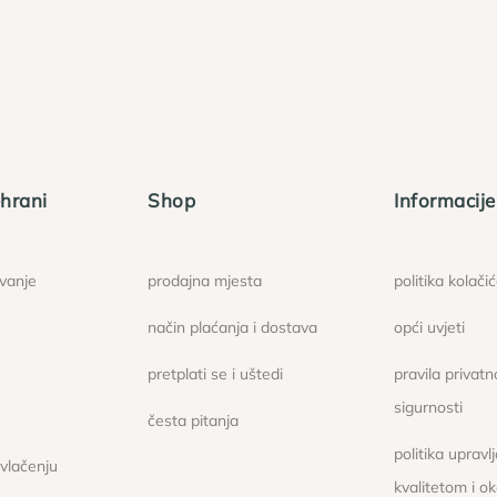
hrani
Shop
Informacije
ovanje
prodajna mjesta
politika kolači
način plaćanja i dostava
opći uvjeti
pretplati se i uštedi
pravila privatno
sigurnosti
česta pitanja
politika upravl
ovlačenju
kvalitetom i o