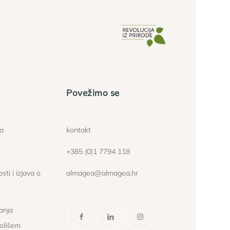
Povežimo se
ća
kontakt
+385 (0)1 7794 118
sti i izjava o
almagea@almagea.hr
janja
kolišem