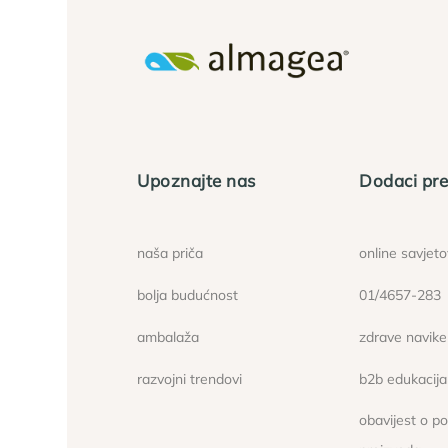
Upoznajte nas
Dodaci pre
naša priča
online savjet
bolja budućnost
01/4657-283
ambalaža
zdrave navike
razvojni trendovi
b2b edukacija
obavijest o p