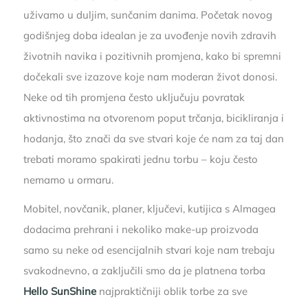
uživamo u duljim, sunčanim danima. Početak novog
godišnjeg doba idealan je za uvođenje novih zdravih
životnih navika i pozitivnih promjena, kako bi spremni
dočekali sve izazove koje nam moderan život donosi.
Neke od tih promjena često uključuju povratak
aktivnostima na otvorenom poput trčanja, bicikliranja i
hodanja, što znači da sve stvari koje će nam za taj dan
trebati moramo spakirati jednu torbu – koju često
nemamo u ormaru.
Mobitel, novčanik, planer, ključevi, kutijica s Almagea
dodacima prehrani i nekoliko make-up proizvoda
samo su neke od esencijalnih stvari koje nam trebaju
svakodnevno, a zaključili smo da je platnena torba
Hello SunShine
najpraktičniji oblik torbe za sve