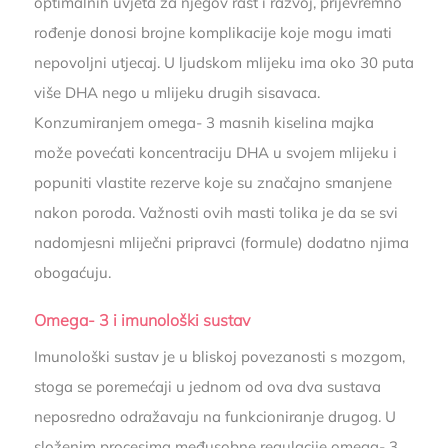
optimalnih uvjeta za njegov rast i razvoj, prijevremno
rođenje donosi brojne komplikacije koje mogu imati
nepovoljni utjecaj. U ljudskom mlijeku ima oko 30 puta
više DHA nego u mlijeku drugih sisavaca.
Konzumiranjem omega- 3 masnih kiselina majka
može povećati koncentraciju DHA u svojem mlijeku i
popuniti vlastite rezerve koje su značajno smanjene
nakon poroda. Važnosti ovih masti tolika je da se svi
nadomjesni mliječni pripravci (formule) dodatno njima
obogaćuju.
Omega- 3 i imunološki sustav
Imunološki sustav je u bliskoj povezanosti s mozgom,
stoga se poremećaji u jednom od ova dva sustava
neposredno odražavaju na funkcioniranje drugog. U
složenim procesima međusobne regulacije omega- 3