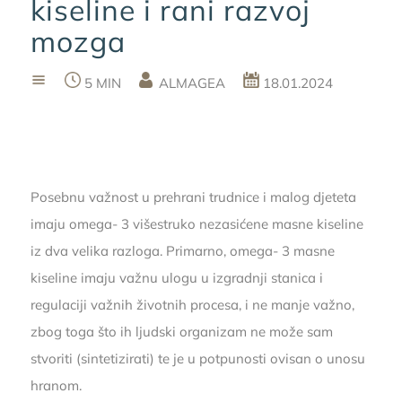
kiseline i rani razvoj
mozga
5 MIN
ALMAGEA
18.01.2024
Posebnu važnost u prehrani trudnice i malog djeteta
imaju omega- 3 višestruko nezasićene masne kiseline
iz dva velika razloga. Primarno, omega- 3 masne
kiseline imaju važnu ulogu u izgradnji stanica i
regulaciji važnih životnih procesa, i ne manje važno,
zbog toga što ih ljudski organizam ne može sam
stvoriti (sintetizirati) te je u potpunosti ovisan o unosu
hranom.