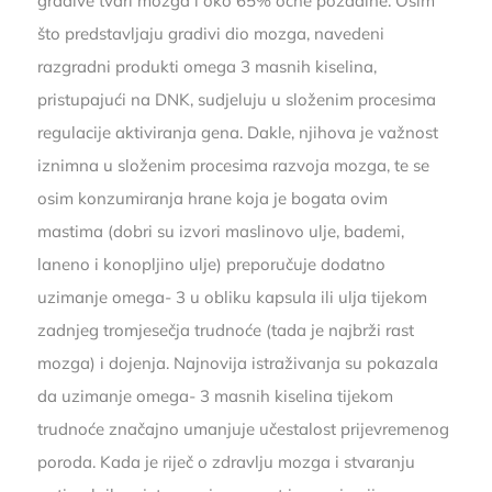
gradive tvari mozga i oko 65% očne pozadine. Osim
što predstavljaju gradivi dio mozga, navedeni
razgradni produkti omega 3 masnih kiselina,
pristupajući na DNK, sudjeluju u složenim procesima
regulacije aktiviranja gena. Dakle, njihova je važnost
iznimna u složenim procesima razvoja mozga, te se
osim konzumiranja hrane koja je bogata ovim
mastima (dobri su izvori maslinovo ulje, bademi,
laneno i konopljino ulje) preporučuje dodatno
uzimanje omega- 3 u obliku kapsula ili ulja tijekom
zadnjeg tromjesečja trudnoće (tada je najbrži rast
mozga) i dojenja. Najnovija istraživanja su pokazala
da uzimanje omega- 3 masnih kiselina tijekom
trudnoće značajno umanjuje učestalost prijevremenog
poroda. Kada je riječ o zdravlju mozga i stvaranju