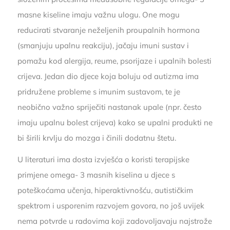
masne kiseline imaju važnu ulogu. One mogu
reducirati stvaranje neželjenih proupalnih hormona
(smanjuju upalnu reakciju), jačaju imuni sustav i
pomažu kod alergija, reume, psorijaze i upalnih bolesti
crijeva. Jedan dio djece koja boluju od autizma ima
pridružene probleme s imunim sustavom, te je
neobično važno spriječiti nastanak upale (npr. često
imaju upalnu bolest crijeva) kako se upalni produkti ne
bi širili krvlju do mozga i činili dodatnu štetu.
U literaturi ima dosta izvješća o koristi terapijske
primjene omega- 3 masnih kiselina u djece s
poteškoćama učenja, hiperaktivnošću, autističkim
spektrom i usporenim razvojem govora, no još uvijek
nema potvrde u radovima koji zadovoljavaju najstrože