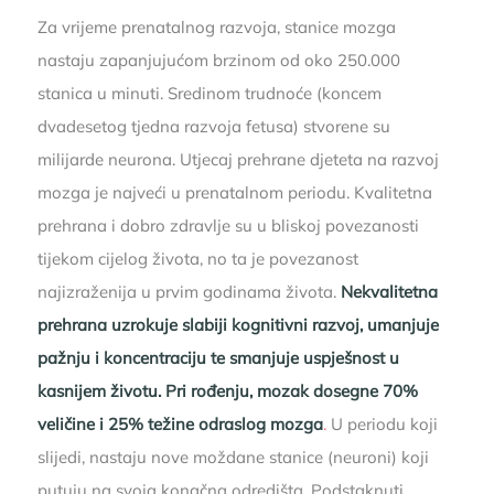
Za vrijeme prenatalnog razvoja, stanice mozga
nastaju zapanjujućom brzinom od oko 250.000
stanica u minuti. Sredinom trudnoće (koncem
dvadesetog tjedna razvoja fetusa) stvorene su
milijarde neurona. Utjecaj prehrane djeteta na razvoj
mozga je najveći u prenatalnom periodu. Kvalitetna
prehrana i dobro zdravlje su u bliskoj povezanosti
tijekom cijelog života, no ta je povezanost
najizraženija u prvim godinama života.
Nekvalitetna
prehrana uzrokuje slabiji kognitivni razvoj, umanjuje
pažnju i koncentraciju te smanjuje uspješnost u
kasnijem životu.
Pri rođenju, mozak dosegne 70%
veličine i 25% težine odraslog mozga
.
U periodu koji
slijedi, nastaju nove moždane stanice (neuroni) koji
putuju na svoja konačna odredišta. Podstaknuti