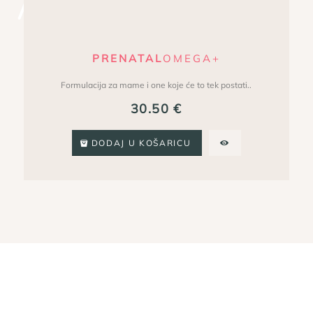
Istaknuti proizvodi
PRENATAL
OMEGA+
Formulacija za mame i one koje će to tek postati..
30.50
€
DODAJ U KOŠARICU