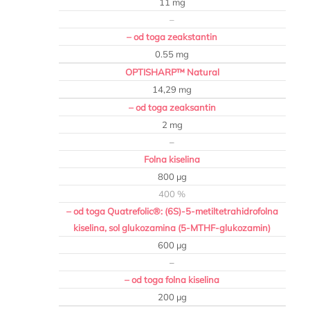
11 mg
–
– od toga zeakstantin
0.55 mg
OPTISHARP™ Natural
14,29 mg
– od toga zeaksantin
2 mg
–
Folna kiselina
800 µg
400 %
– od toga Quatrefolic®: (6S)-5-metiltetrahidrofolna
kiselina, sol glukozamina (5-MTHF-glukozamin)
600 µg
–
– od toga folna kiselina
200 µg