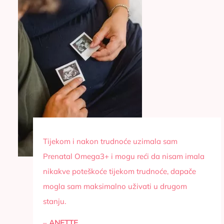
Tijekom i nakon trudnoće uzimala sam
Prenatal Omega3+ i mogu reći da nisam imala
nikakve poteškoće tijekom trudnoće, dapače
mogla sam maksimalno uživati u drugom
stanju.
–
ANETTE