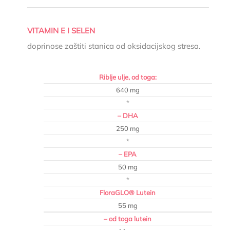
VITAMIN E I SELEN
doprinose zaštiti stanica od oksidacijskog stresa.
Riblje ulje, od toga:
640 mg
*
– DHA
250 mg
*
– EPA
50 mg
*
FloraGLO® Lutein
55 mg
– od toga lutein