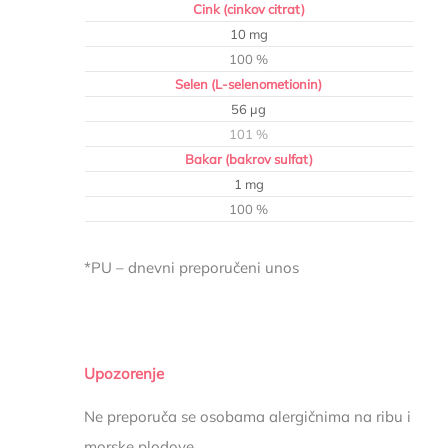
Cink (cinkov citrat)
10 mg
100 %
Selen (L-selenometionin)
56 μg
101 %
Bakar (bakrov sulfat)
1 mg
100 %
*PU – dnevni preporučeni unos
Upozorenje
Ne preporuča se osobama alergičnima na ribu i
morske plodove.