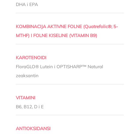
DHA i EPA
KOMBINACIJA AKTIVNE FOLNE (Quatrefolic®; 5-
MTHF) I FOLNE KISELINE (VITAMIN B9)
KAROTENOIDI
FloraGLO® Lutein i OPTISHARP™ Natural
zeaksantin
VITAMINI
B6, B12, D i E
ANTIOKSIDANSI