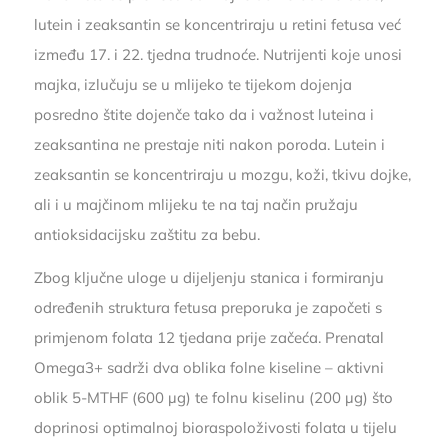
lutein i zeaksantin se koncentriraju u retini fetusa već
između 17. i 22. tjedna trudnoće. Nutrijenti koje unosi
majka, izlučuju se u mlijeko te tijekom dojenja
posredno štite dojenče tako da i važnost luteina i
zeaksantina ne prestaje niti nakon poroda. Lutein i
zeaksantin se koncentriraju u mozgu, koži, tkivu dojke,
ali i u majčinom mlijeku te na taj način pružaju
antioksidacijsku zaštitu za bebu.
Zbog ključne uloge u dijeljenju stanica i formiranju
određenih struktura fetusa preporuka je započeti s
primjenom folata 12 tjedana prije začeća. Prenatal
Omega3+ sadrži dva oblika folne kiseline – aktivni
oblik 5-MTHF (600 µg) te folnu kiselinu (200 µg) što
doprinosi optimalnoj bioraspoloživosti folata u tijelu