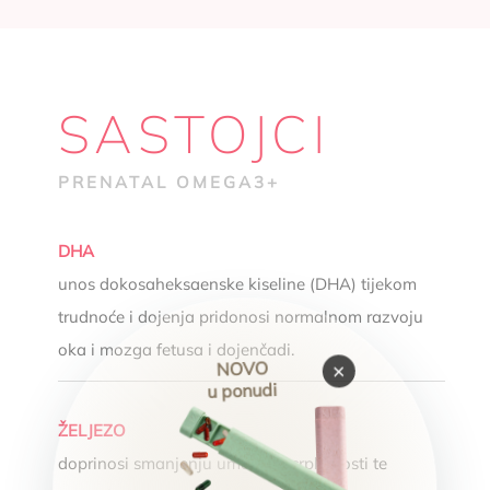
SASTOJCI
PRENATAL OMEGA3+
DHA
unos dokosaheksaenske kiseline (DHA) tijekom
trudnoće i dojenja pridonosi normalnom razvoju
oka i mozga fetusa i dojenčadi.
NOVO
×
u ponudi
ŽELJEZO
doprinosi smanjenju umora i iscrpljenosti te