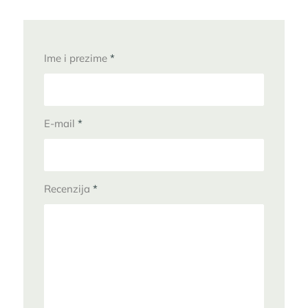
Ime i prezime
*
E-mail
*
Recenzija
*