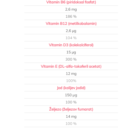
Vitamin B6 (piridoksal fosfat)
2,6 mg
186 %
Vitamin B12 (metilkobalamin)
2,6 µg
104 %
Vitamin D3 (kolekalciferol)
15 µg
300 %
Vitamin E (DL-alfa-tokoferil acetat)
12 mg
100%
Jod (kalijev jodid)
150 μg
100 %
Željezo (željezov fumarat)
14 mg
100 %