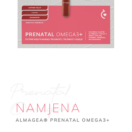
Prenatal
Omega3+
NAMJENA
ALMAGEA® PRENATAL OMEGA3+