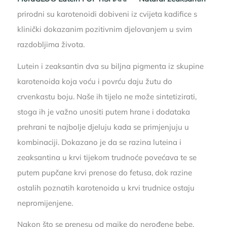
prirodni su karotenoidi dobiveni iz cvijeta kadifice s
klinički dokazanim pozitivnim djelovanjem u svim
razdobljima života.
Lutein i zeaksantin dva su biljna pigmenta iz skupine
karotenoida koja voću i povrću daju žutu do
crvenkastu boju. Naše ih tijelo ne može sintetizirati,
stoga ih je važno unositi putem hrane i dodataka
prehrani te najbolje djeluju kada se primjenjuju u
kombinaciji. Dokazano je da se razina luteina i
zeaksantina u krvi tijekom trudnoće povećava te se
putem pupčane krvi prenose do fetusa, dok razine
ostalih poznatih karotenoida u krvi trudnice ostaju
nepromijenjene.
Nakon što se prenesu od majke do nerođene bebe,