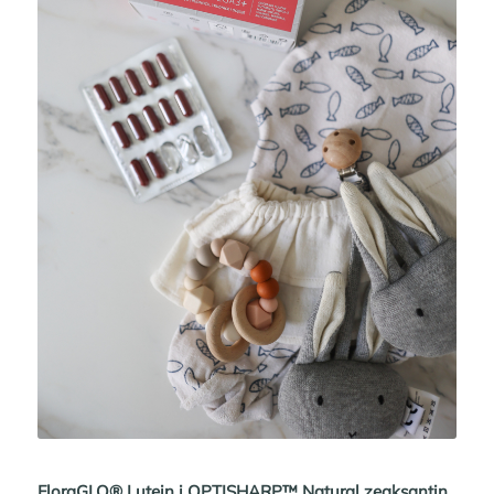
FloraGLO® Lutein i OPTISHARP™ Natural zeaksantin