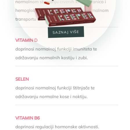
normalnom stvaranju crvenih krvnih stanica i
hemoglobina zbog čega doprinosi normalnom
transportu kisika u tijelu.
SAZNAJ VIŠE
VITAMIN D
doprinosi normalnoj funkciji imuniteta te
održavanju normalnih kostiju i zubi.
SELEN
doprinosi normalnoj funkciji štitnjače te
održavanju normalne kose i noktiju.
VITAMIN B6
doprinosi regulaciji hormonske aktivnosti.