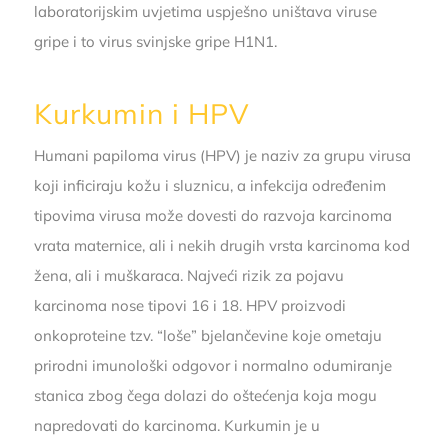
laboratorijskim uvjetima uspješno uništava viruse
gripe i to virus svinjske gripe H1N1.
Kurkumin i HPV
Humani papiloma virus (HPV) je naziv za grupu virusa
koji inficiraju kožu i sluznicu, a infekcija određenim
tipovima virusa može dovesti do razvoja karcinoma
vrata maternice, ali i nekih drugih vrsta karcinoma kod
žena, ali i muškaraca. Najveći rizik za pojavu
karcinoma nose tipovi 16 i 18. HPV proizvodi
onkoproteine tzv. “loše” bjelančevine koje ometaju
prirodni imunološki odgovor i normalno odumiranje
stanica zbog čega dolazi do oštećenja koja mogu
napredovati do karcinoma. Kurkumin je u