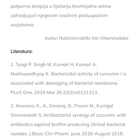
potporna terapija u liječenju bronhijalne astme
zahvaljujući njegovim snažnim protuupalnim
svojstvima.
Autor: Nutricionistički tim Vitaminoteke
Literatura:
1. Tyagi P, Singh M, Kumari H, Kumari A,
Mukhopadhyay K. Bactericidal activity of curcumin I is
associated with damaging of bacterial membrane.
PLoS One. 2015 Mar 26;10(3):e0121313.
2. Arunava, K., A., Devaraj, B., Pravin M., Kunigal
Srinivasaiah S. Antibacterial synergy of curcumin with
antibiotics against biofilm producing clinical bacterial
isolates. J Basic Clin Pharm. June 2016-August 2016;