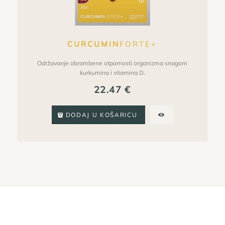
CURCUMIN
FORTE+
Održavanje obrambene otpornosti organizma snagom
kurkumina i vitamina D.
22.47
€
DODAJ U KOŠARICU