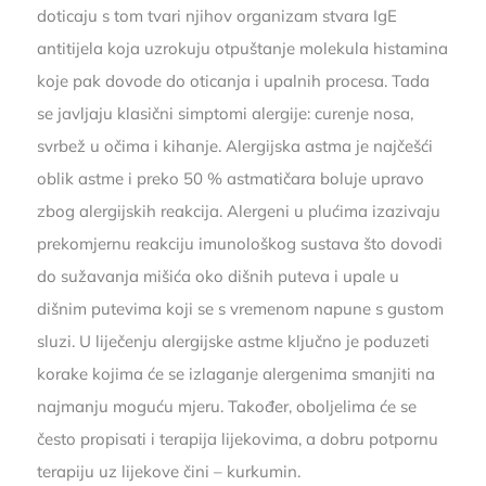
doticaju s tom tvari njihov organizam stvara IgE
antitijela koja uzrokuju otpuštanje molekula histamina
koje pak dovode do oticanja i upalnih procesa. Tada
se javljaju klasični simptomi alergije: curenje nosa,
svrbež u očima i kihanje. Alergijska astma je najčešći
oblik astme i preko 50 % astmatičara boluje upravo
zbog alergijskih reakcija. Alergeni u plućima izazivaju
prekomjernu reakciju imunološkog sustava što dovodi
do sužavanja mišića oko dišnih puteva i upale u
dišnim putevima koji se s vremenom napune s gustom
sluzi. U liječenju alergijske astme ključno je poduzeti
korake kojima će se izlaganje alergenima smanjiti na
najmanju moguću mjeru. Također, oboljelima će se
često propisati i terapija lijekovima, a dobru potpornu
terapiju uz lijekove čini – kurkumin.