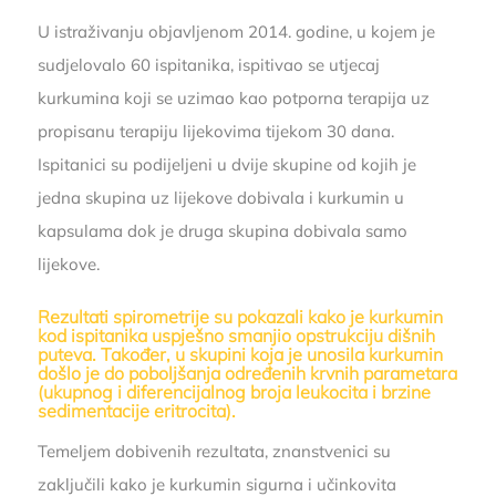
U istraživanju objavljenom 2014. godine, u kojem je
sudjelovalo 60 ispitanika, ispitivao se utjecaj
kurkumina koji se uzimao kao potporna terapija uz
propisanu terapiju lijekovima tijekom 30 dana.
Ispitanici su podijeljeni u dvije skupine od kojih je
jedna skupina uz lijekove dobivala i kurkumin u
kapsulama dok je druga skupina dobivala samo
lijekove.
Rezultati spirometrije su pokazali kako je kurkumin
kod ispitanika uspješno smanjio opstrukciju dišnih
puteva. Također, u skupini koja je unosila kurkumin
došlo je do poboljšanja određenih krvnih parametara
(ukupnog i diferencijalnog broja leukocita i brzine
sedimentacije eritrocita).
Temeljem dobivenih rezultata, znanstvenici su
zaključili kako je kurkumin sigurna i učinkovita