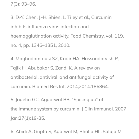
7(3): 93–96.
3. D.-Y. Chen, J.-H. Shien, L. Tiley et al., Curcumin
inhibits influenza virus infection and
haemagglutination activity, Food Chemistry, vol. 119,
no. 4, pp. 1346–1351, 2010.
4. Moghadamtousi SZ, Kadir HA, Hassandarvish P,
Tajik H, Abubakar S, Zandi K. A review on
antibacterial, antiviral, and antifungal activity of
curcumin. Biomed Res Int. 2014;2014:186864.
5. Jagetia GC, Aggarwal BB. “Spicing up” of
the immune system by curcumin. J Clin Immunol. 2007
Jan;27(1):19-35.
6. Abidi A, Gupta S, Agarwal M, Bhalla HL, Saluja M