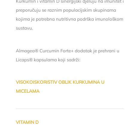
Kurkumin i vitamin D sinergijski djeluju na imunitet i
preporučuju se raznim populacijskim skupinama
kojima je potrebna nutritivna podrška imunološkom
sustavu.
Almagea® Curcumin Forte+ dodatak je prehrani u
Licaps® kapsulama koji sadrži:
VISOKOISKORISTIV OBLIK KURKUMINA U
MICELAMA
VITAMIN D