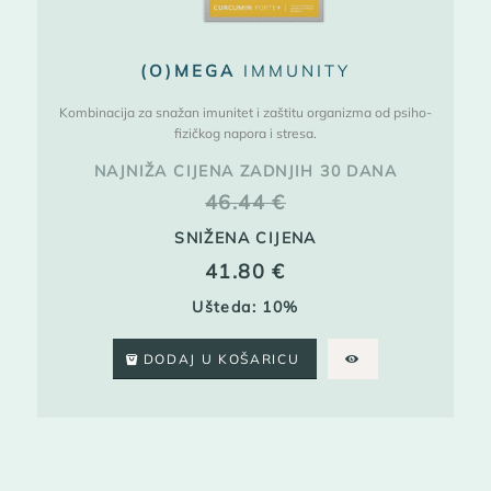
(O)MEGA
IMMUNITY
Kombinacija za snažan imunitet i zaštitu organizma od psiho-
fizičkog napora i stresa.
NAJNIŽA CIJENA ZADNJIH 30 DANA
46.44
€
SNIŽENA CIJENA
41.80
€
Ušteda: 10%
DODAJ U KOŠARICU