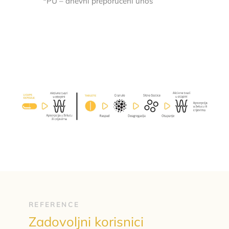
*PU – dnevni preporučeni unos
REFERENCE
Zadovoljni korisnici