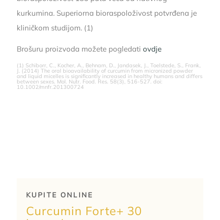
kurkumina. Superiorna bioraspoloživost potvrđena je
kliničkom studijom. (1)
Brošuru proizvoda možete pogledati
ovdje
(1) Schiborr, C., Kocher, A., Behnam, D., Jandasek, J., Toelstede, S., Frank,
J. (2014) The oral bioavailability of curcumin from micronized powder
and liquid micelles is significantly increased in healthy humans and differs
between sexes. Mol. Nutr. Food. Res. 58(3), 516-527. doi:
10.1002/mnfr.201300724
KUPITE ONLINE
Curcumin Forte+ 30