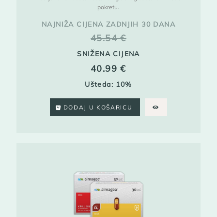
pokretu.
NAJNIŽA CIJENA ZADNJIH 30 DANA
45.54
€
SNIŽENA CIJENA
40.99
€
Ušteda: 10%
DODAJ U KOŠARICU