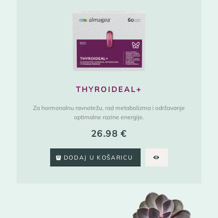
THYROIDEAL+
Za hormonalnu ravnotežu, rad metabolizma i održavanje
optimalne razine energije.
26.98
€
DODAJ U KOŠARICU