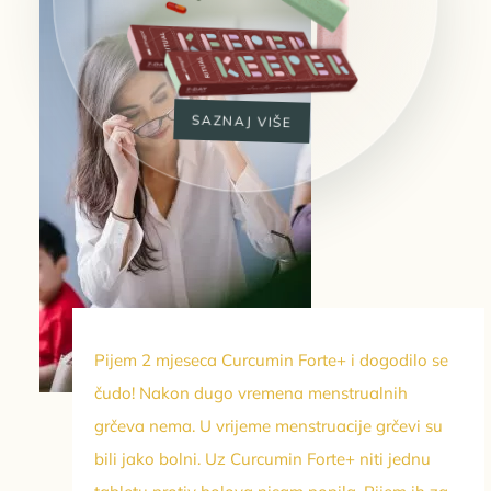
SAZNAJ VIŠE
Pijem 2 mjeseca Curcumin Forte+ i dogodilo se
čudo! Nakon dugo vremena menstrualnih
grčeva nema. U vrijeme menstruacije grčevi su
bili jako bolni. Uz Curcumin Forte+ niti jednu