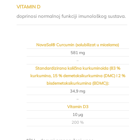
VITAMIN D
doprinosi normalnoj funkciji imunološkog sustava.
NovaSol® Curcumin (solubilizat u micelama)
581 mg
–
Standardizirana količina kurkuminoida (83 %
kurkumina, 15 % demetoksikurkumina (DMC) I 2 %
bisdemetoksikurkumina (BDMC)):
34,9 mg
–
Vitamin D3
10 µg
200 %