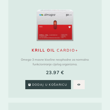
KRILL OIL
CARDIO+
Omega-3 masne kiseline neophodne za normalno
funkcioniranje cijelog organizma.
23.97
€
DODAJ U KOŠARICU