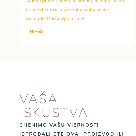
tabletu protiv bolova nisam popila. Pijem ih za
imunitet i nisam očekivala ovako velike
rezultate! Oduševljena sam!
–
NIVES
VAŠA
ISKUSTVA
CIJENIMO VAŠU VJERNOST!
ISPROBALI STE OVAJ PROIZVOD ILI