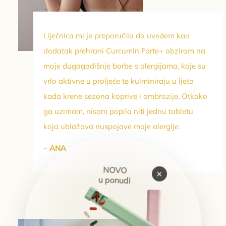
Liječnica mi je preporučila da uvedem kao
dodatak prehrani Curcumin Forte+ obzirom na
moje dugogodišnje borbe s alergijama, koje su
vrlo aktivne u proljeće te kulminiraju u ljeto
kada krene sezona koprive i ambrozije. Otkako
ga uzimam, nisam popila niti jednu tabletu
koja ublažava nuspojave moje alergije.
–
ANA
NOVO
×
u ponudi