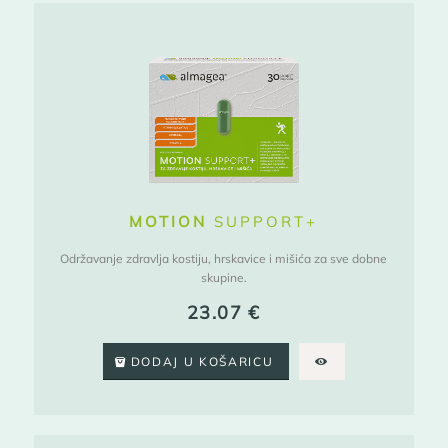
MOTION
SUPPORT+
Održavanje zdravlja kostiju, hrskavice i mišića za sve dobne
skupine.
23.07
€
DODAJ U KOŠARICU