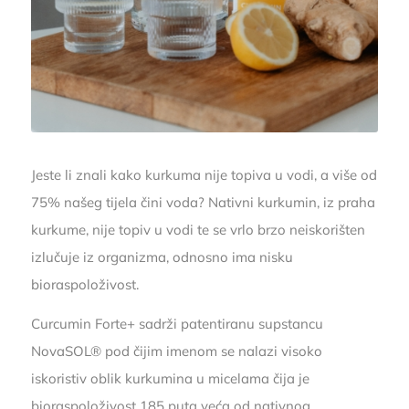
Jeste li znali kako kurkuma nije topiva u vodi, a više od
75% našeg tijela čini voda? Nativni kurkumin, iz praha
kurkume, nije topiv u vodi te se vrlo brzo neiskorišten
izlučuje iz organizma, odnosno ima nisku
bioraspoloživost.
Curcumin Forte+ sadrži patentiranu supstancu
NovaSOL® pod čijim imenom se nalazi visoko
iskoristiv oblik kurkumina u micelama čija je
bioraspoloživost 185 puta veća od nativnog