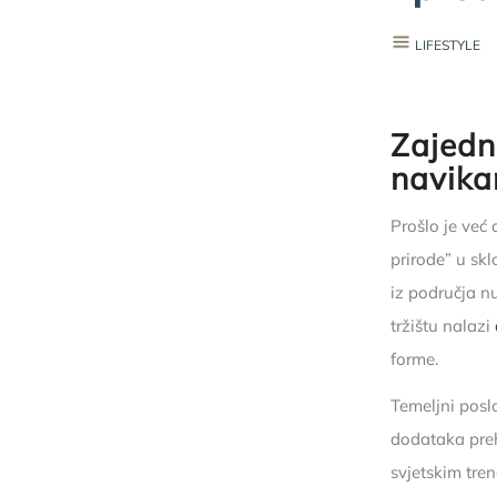
LIFESTYLE
Zajedn
navika
Prošlo je već
prirode” u sk
iz područja n
tržištu nalazi
forme.
Temeljni posl
dodataka preh
svjetskim tren