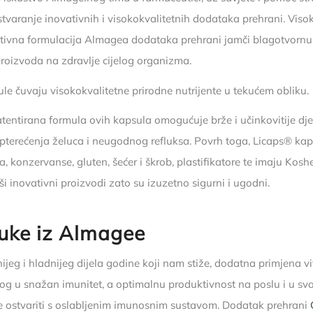
stvaranje inovativnih i visokokvalitetnih dodataka prehrani. Visok
ativna formulacija Almagea dodataka prehrani jamči blagotvornu
proizvoda na zdravlje cijelog organizma.
le čuvaju visokokvalitetne prirodne nutrijente u tekućem obliku.
atentirana formula ovih kapsula omogućuje brže i učinkovitije dje
pterećenja želuca i neugodnog refluksa. Povrh toga, Licaps® kap
, konzervanse, gluten, šećer i škrob, plastifikatore te imaju Koshe
aši inovativni proizvodi zato su izuzetno sigurni i ugodni.
uke iz Almagee
ijeg i hladnijeg dijela godine koji nam stiže, dodatna primjena 
og u snažan imunitet, a optimalnu produktivnost na poslu i u 
je ostvariti s oslabljenim imunosnim sustavom. Dodatak prehrani