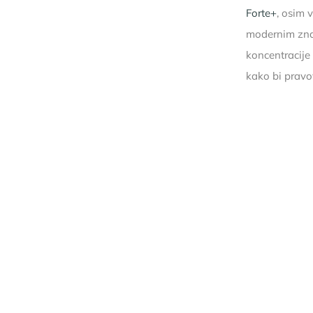
Forte+
, osim 
modernim zna
koncentracije
kako bi prav