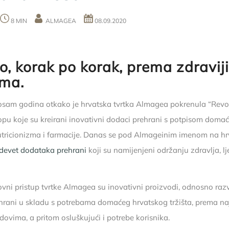
8 MIN
ALMAGEA
08.09.2020
o, korak po korak, prema zdravij
ma.
 osam godina otkako je hrvatska tvrtka Almagea pokrenula “Revol
lopu koje su kreirani inovativni dodaci prehrani s potpisom domać
utricionizma i farmacije. Danas se pod Almageinim imenom na h
devet dodataka prehrani
koji su namijenjeni održanju zdravlja, lje
ovni pristup tvrtke Almagea su inovativni proizvodi, odnosno razv
rani u skladu s potrebama domaćeg hrvatskog tržišta, prema na
dovima, a pritom osluškujući i potrebe korisnika.