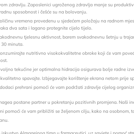
svom zdravlju. Zaposlenici ugroženog zdravlja manje su produktiv
adnu sposobnost i češće su na bolovanju.
oličinu vremena provedenu u sjedećem položaju na radnom mjest
aka dva sata i lagano protegnite cijelo tijelo.
akodnevnu tjelesnu aktivnost, barem svakodnevnu šetnju u traja
 30 minuta.
onzumirajte nutritivno visokokvalitetne obroke koji će vam poveć
ost.
voljno tekućine jer optimalna hidracija osigurava bolje radne izv
 kvalitetno spavajte. Izbjegavajte korištenje ekrana netom prije s
 dodaci prehrani pomoći će vam podržati zdravlje cijelog organiz
gea postane partner u pokretanju pozitivnih promjena. Naši in
ni pomoći će vam približiti se željenom cilju, kako na osobnom, t
anu.
iskustvo Almageinog tima u farmaceutici, uz savjete i pomoć str