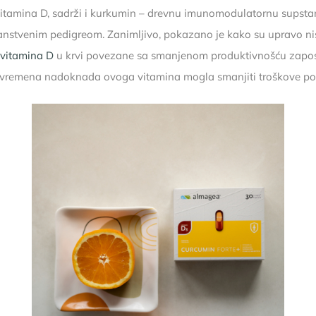
vitamina D, sadrži i kurkumin – drevnu imunomodulatornu supsta
nstvenim pedigreom. Zanimljivo, pokazano je kako su upravo ni
vitamina D
u krvi povezane sa smanjenom produktivnošću zaposl
ovremena nadoknada ovoga vitamina mogla smanjiti troškove po