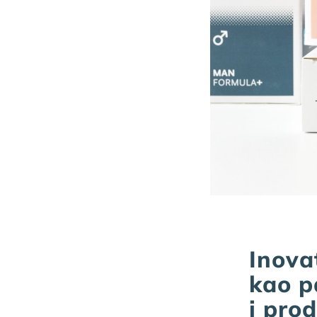
Inova
kao p
i pro