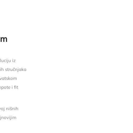
im
uciju iz
ih stručnjaka
rvatskom
pote i fit
oj nišnih
jnovijim