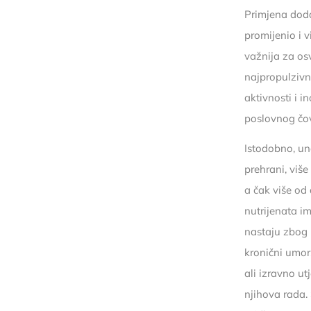
Primjena doda
promijenio i 
važnija za osv
najpropulzivn
aktivnosti i 
poslovnog čov
Istodobno, un
prehrani, više
a čak više od 
nutrijenata i
nastaju zbog n
kronični umor,
ali izravno ut
njihova rada.