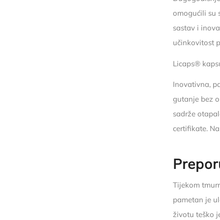
omogućili su 
sastav i inov
učinkovitost 
Licaps® kapsu
Inovativna, p
gutanje bez o
sadrže otapala
certifikate. N
Prepor
Tijekom tmurn
pametan je ul
životu teško 