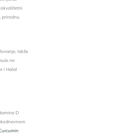
okvalitetni
, prirodnu
lovanje, lakše
sule ne
r i Halal
vitamina D
svakodnevnom
Curcumin