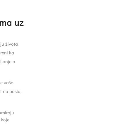
ama uz
ju života
reni ka
ljanje o
te vaše
st na poslu,
umiraju
 koje