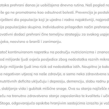
taka prehrani danas je uobičajena dnevna rutina. Naš pogled na
više ga ne promatramo kao odsutnost bolesti. Prevencija je posta
iješteni dio populacije koji je ujedno i radno najaktivniji, najprodu
ija populacijska skupina. Individualno prilagođen način prehrane,
inovativni dodaci prehrani čine temeljnu strategiju za svakog uspj
jeka, neovisno o branši i zanimanju.
atoč kontinuiranom napretku na području nutricionizma i znanos
 od milijarde ljudi osjeća posljedice zbog nedostatka raznih mikro
dvije milijarde ljudi ima rizik od nedostatka istih. Neupitno je k
ma negativan utjecaj na naše zdravlje, a samo neka zdravstvena s
utritivnih deficita uključuju i depresiju, demenciju, slabu radnu 
 slabljenje vida i gubitak mišićne snage. Ova su stanja najčešće r
ječu na trenutno zdravstveno stanje zaposlenika te kvalitetu i uči
 Stoga, odgovarajuća opskrba hranjivim sastojcima izrazito je v