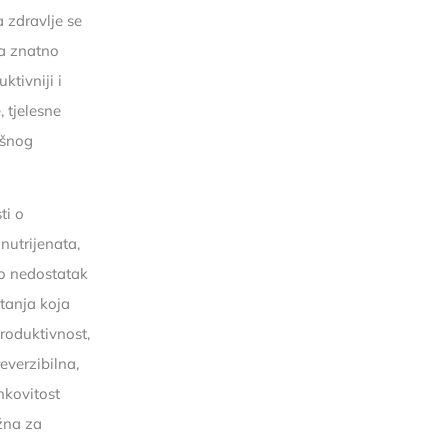
 zdravlje se
la znatno
ktivniji i
 tjelesne
ešnog
ti o
nutrijenata,
ako nedostatak
tanja koja
produktivnost,
everzibilna,
nkovitost
ažna za