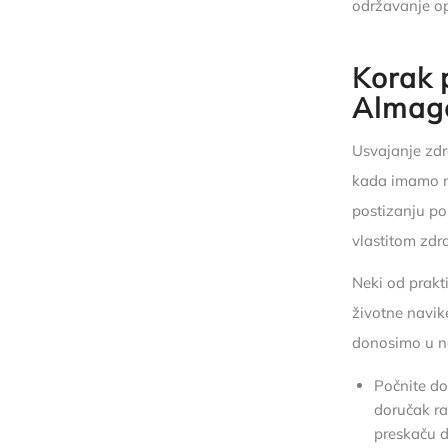
održavanje o
Korak 
Almag
Usvajanje zdr
kada imamo m
postizanju po
vlastitom zdr
Neki od prakt
životne navike
donosimo u n
Počnite do
doručak ra
preskaču d