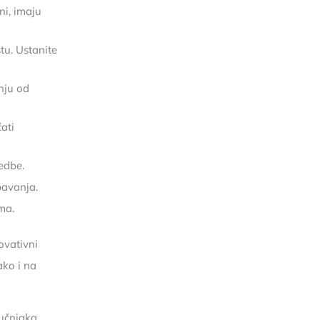
ni, imaju
u. Ustanite
nju od
ati
edbe.
pavanja.
ma.
ovativni
ako i na
učnjaka,