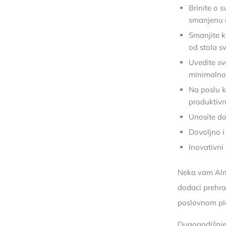
Brinite o 
smanjenu r
Smanjite k
od stola sv
Uvedite sv
minimalno
Na poslu k
produktivn
Unosite do
Dovoljno i
Inovativni
Neka vam Alma
dodaci prehra
poslovnom pl
Dugogodišnje 