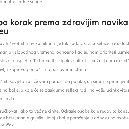
ptimalne radne snage.
po korak prema zdravijim navik
eu
avih životnih navika nikad nije lak zadatak, a posebice u razdobl
anjak slobodnog vremena, odnosno kad su nam prioriteti usmje
slovnih uspjeha. Trebamo li se ipak zapitati – može li nam razmiš
avlju zapravo pomoći i na poslovnom planu?
ičnih savjeta koji će vam pomoći da polako, ali sigurno promijeni
 na bolje, a koje će se zasigurno reflektirati i na vašu učinkovito
astavku:
ručkovati, ako to već ne činite. Odrasle osobe koje redovito konz
de brže, manje griješe i imaju bolje pamćenje u odnosu na osobe
oručak.