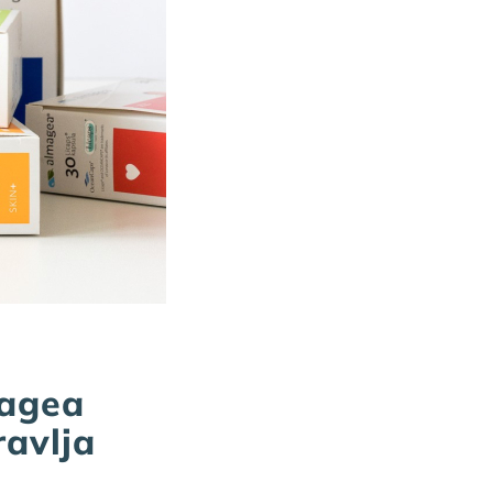
magea
ravlja