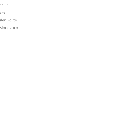
ncu s
ske
enika, te
slodavaca.