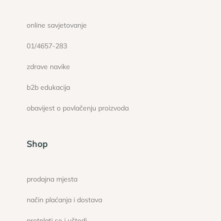
online savjetovanje
01/4657-283
zdrave navike
b2b edukacija
obavijest o povlačenju proizvoda
Shop
prodajna mjesta
način plaćanja i dostava
pretplati se i uštedi