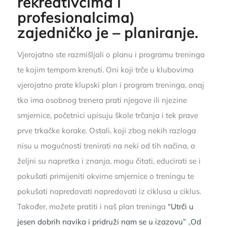
rekreativcima i
profesionalcima)
zajedničko je – planiranje.
Vjerojatno ste razmišljali o planu i programu treninga
te kojim tempom krenuti. Oni koji trče u klubovima
vjerojatno prate klupski plan i program treninga, onaj
tko ima osobnog trenera prati njegove ili njezine
smjernice, početnici upisuju škole trčanja i tek prave
prve trkačke korake. Ostali, koji zbog nekih razloga
nisu u mogućnosti trenirati na neki od tih načina, a
željni su napretka i znanja, mogu čitati, educirati se i
pokušati primijeniti okvirne smjernice o treningu te
pokušati napredovati napredovati iz ciklusa u ciklus.
Također, možete pratiti i naš plan treninga
“Utrči u
jesen dobrih navika i pridruži nam se u izazovu”
„
Od