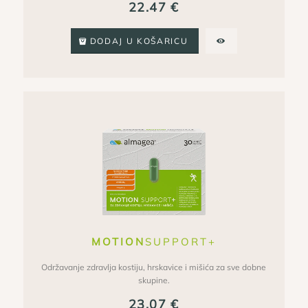
22.47
€
DODAJ U KOŠARICU
MOTION
SUPPORT+
Održavanje zdravlja kostiju, hrskavice i mišića za sve dobne
skupine.
23.07
€