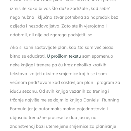
izmislile kako bi vas što duže zadržale „kod sebe“
nego nužna i ključna stvar potrebna za napredak bez
ozljeda i nezadovoljstva. Zato ste ih vjerojatno i
odabrali, ali nije od zgorega podsjetiti se.
Ako si sami sastavljate plan, kao što sam već pisao,
bitno se educirati.
U prošlom tekstu
sam spomenuo
neke knjige i trenere pa ću kroz nekoliko kratkih
tekstova iznijeti okvirne smjernice kojih se i sam
većinom pridržavam kad sastavljam plan i program za
iduću sezonu. Od svih knjiga vezanih za trening i
trčanje najviše me se dojmila knjiga Daniels´ Running
Formula jer je autor maksimalno pojednostavio i
objasnio trenažne procese te dao jasne, na
znanstvenoj bazi utemeljene smjernice za planiranje