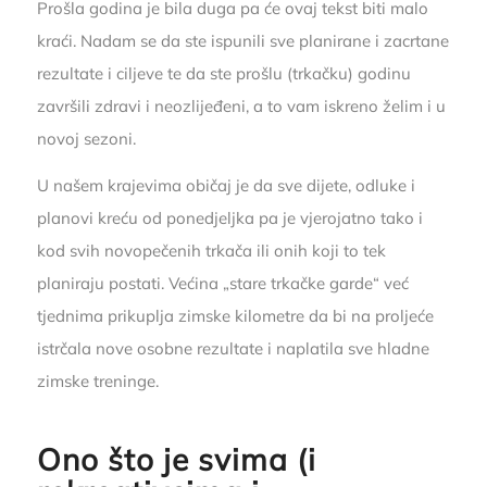
Prošla godina je bila duga pa će ovaj tekst biti malo
kraći. Nadam se da ste ispunili sve planirane i zacrtane
rezultate i ciljeve te da ste prošlu (trkačku) godinu
završili zdravi i neozlijeđeni, a to vam iskreno želim i u
novoj sezoni.
U našem krajevima običaj je da sve dijete, odluke i
planovi kreću od ponedjeljka pa je vjerojatno tako i
kod svih novopečenih trkača ili onih koji to tek
planiraju postati. Većina „stare trkačke garde“ već
tjednima prikuplja zimske kilometre da bi na proljeće
istrčala nove osobne rezultate i naplatila sve hladne
zimske treninge.
Ono što je svima (i