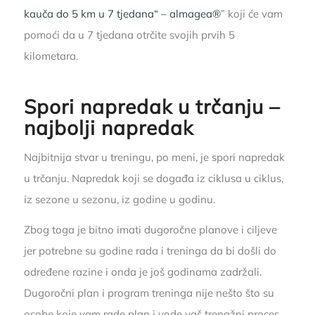
kauča do 5 km u 7 tjedana“ – almagea®
” koji će vam
pomoći da u 7 tjedana otrčite svojih prvih 5
kilometara.
Spori napredak u trčanju –
najbolji napredak
Najbitnija stvar u treningu, po meni, je spori napredak
u trčanju. Napredak koji se događa iz ciklusa u ciklus,
iz sezone u sezonu, iz godine u godinu.
Zbog toga je bitno imati dugoročne planove i ciljeve
jer potrebne su godine rada i treninga da bi došli do
određene razine i onda je još godinama zadržali.
Dugoročni plan i program treninga nije nešto što su
osobe koje vam rade plan i vode vaš trenažni proces