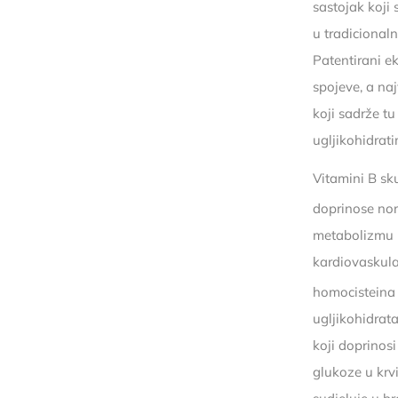
sastojak koji s
u tradicionaln
Patentirani e
spojeve, a na
koji sadrže t
ugljikohidrat
Vitamini B sku
doprinose nor
metabolizmu h
kardiovaskular
homocisteina 
ugljikohidrata
koji doprino
glukoze u krvi