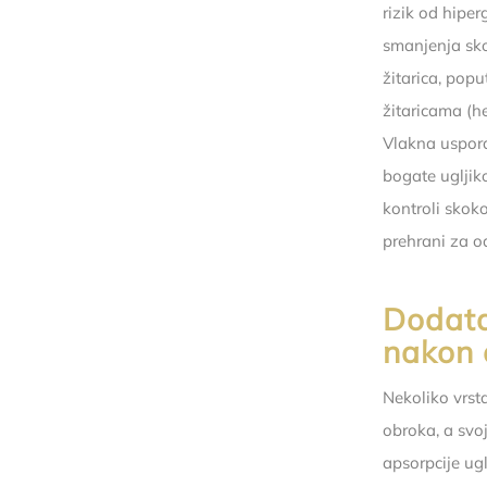
rizik od hiper
smanjenja sko
žitarica, popu
žitaricama (h
Vlakna uspora
bogate uglji
kontroli skok
prehrani za o
Dodata
nakon 
Nekoliko vrst
obroka, a svo
apsorpcije ug