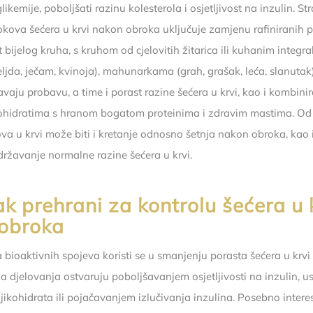
glikemije, poboljšati razinu kolesterola i osjetljivost na inzulin. St
kova šećera u krvi nakon obroka uključuje zamjenu rafiniranih 
t bijelog kruha, s kruhom od cjelovitih žitarica ili kuhanim integr
eljda, ječam, kvinoja), mahunarkama (grah, grašak, leća, slanutak
vaju probavu, a time i porast razine šećera u krvi, kao i kombini
kohidratima s hranom bogatom proteinima i zdravim mastima. Od
ova u krvi može biti i kretanje odnosno šetnja nakon obroka, kao 
državanje normalne razine šećera u krvi.
k prehrani za kontrolu šećera u 
obroka
a bioaktivnih spojeva koristi se u smanjenju porasta šećera u krv
ja djelovanja ostvaruju poboljšavanjem osjetljivosti na inzulin,
ljikohidrata ili pojačavanjem izlučivanja inzulina. Posebno inter