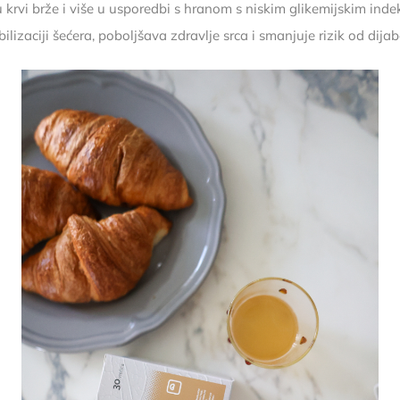
u krvi brže i više u usporedbi s hranom s niskim glikemijskim ind
lizaciji šećera, poboljšava zdravlje srca i smanjuje rizik od dijab