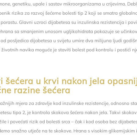
mone, genetiku, upale i sastav mikroorganizama u crijevima. Debl
enik rizika za razvoj šećerne bolesti tip 2 koji se smatra global
porastu. Glavni uzroci dijabetesa su inzulinska rezistencija i pov
rehrana sa smanjenim unosom ugljikohidrata pokazuje se učinko
o od posljedica dijabetesa u svijetu umire dva milijuna ljudi godišn
životnih navika moguće je staviti bolest pod kontrolu i postići n
 šećera u krvi nakon jela opasni
čne razine šećera
ažnijih mjera za zdravlje kod inzulinske rezistencije, odnosno st
betesu tipa 2, je kontrola skokova šećera nakon jela. Takvi skoko
 žile i povećati rizik od bolesti srca – čak i kod osoba bez dijabete
demo snažno utječe na te skokove. Hrana s visokim glikemijskim