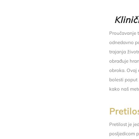
Klini
Proučavanje t
odnedavno pos
trajanja život
obrađuje hran
obroka. Ovaj a
bolesti poput 
kako naš meta
Pretilo
Pretilost je 
posljedicom p