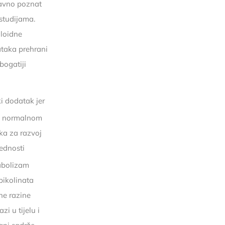
davno poznat
 studijama.
aloidne
ataka prehrani
bogatiji
ki dodatak jer
 i normalnom
ka za razvoj
ednosti
tabolizam
pikolinata
ne razine
zi u tijelu i