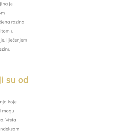
jina je
nom
išena razina
vitom u
je, liječenjem
jezinu
ji su od
anja koje
vi mogu
sa. Vrsta
 indeksom