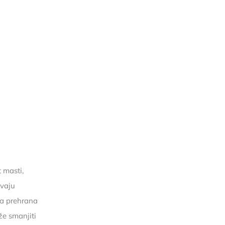
 masti,
avaju
na prehrana
že smanjiti