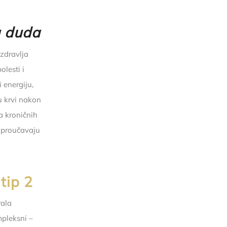
g duda
zdravlja
olesti i
i energiju,
u krvi nakon
a kroničnih
še proučavaju
tip 2
rala
pleksni –