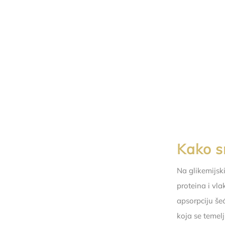
Kako s
Na glikemijsk
proteina i vl
apsorpciju še
koja se temel