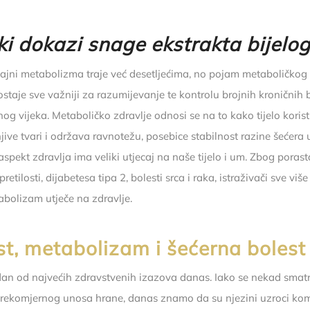
čki dokazi snage ekstrakta bijelo
ajni metabolizma traje već desetljećima, no pojam metaboličkog 
taje sve važniji za razumijevanje te kontrolu brojnih kroničnih b
nog vijeka. Metaboličko zdravlje odnosi se na to kako tijelo korist
jive tvari i održava ravnotežu, posebice stabilnost razine šećera 
spekt zdravlja ima veliki utjecaj na naše tijelo i um. Zbog porast
pretilosti, dijabetesa tipa 2, bolesti srca i raka, istraživači sve vi
bolizam utječe na zdravlje.
st, metabolizam i šećerna bolest 
jedan od najvećih zdravstvenih izazova danas. Iako se nekad smat
rekomjernog unosa hrane, danas znamo da su njezini uzroci kom