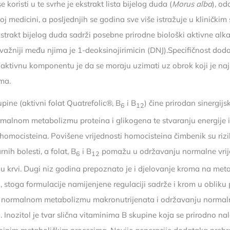
e koristi u te svrhe je ekstrakt lista bijelog duda (
Morus alba
), o
oj medicini, a posljednjih se godina sve više istražuje u kliničkim
kstrakt bijelog duda sadrži posebne prirodne biološki aktivne alk
jvažniji među njima je 1-deoksinojirimicin (DNJ).Specifičnost dod
u aktivnu komponentu je da se moraju uzimati uz obrok koji je naj
ima.
pine (aktivni folat Quatrefolic®, B
i B
) čine prirodan sinergijs
6
12
malnom metabolizmu proteina i glikogena te stvaranju energije
omocisteina. Povišene vrijednosti homocisteina čimbenik su rizi
nih bolesti, a folat, B
i B
pomažu u održavanju normalne vrij
6
12
u krvi. Dugi niz godina prepoznato je i djelovanje kroma na me
, stoga formulacije namijenjene regulaciji sadrže i krom u obliku 
si normalnom metabolizmu makronutrijenata i održavanju normal
. Inozitol je tvar slična vitaminima B skupine koja se prirodno nala