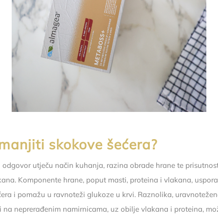
manjiti skokove šećera?
i odgovor utječu način kuhanja, razina obrade hrane te prisutnost
akana. Komponente hrane, poput masti, proteina i vlakana, uspor
ćera i pomažu u ravnoteži glukoze u krvi. Raznolika, uravnoteže
ji na neprerađenim namirnicama, uz obilje vlakana i proteina, mo