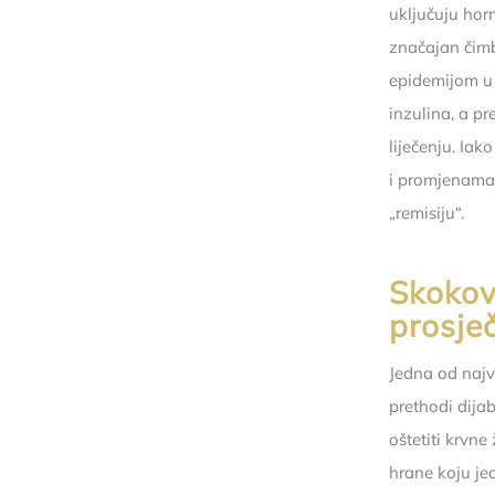
uključuju hor
značajan čimb
epidemijom u 
inzulina, a p
liječenju. Iak
i promjenama 
„remisiju“.
Skokovi
prosje
Jedna od najv
prethodi dija
oštetiti krvne
hrane koju je