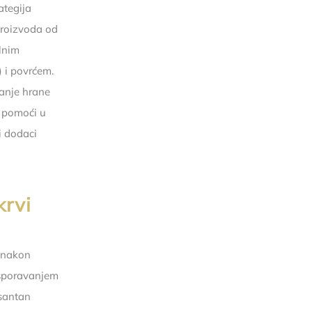
rategija
proizvoda od
alnim
) i povrćem.
ranje hrane
 pomoći u
i dodaci
krvi
i nakon
 usporavanjem
esantan