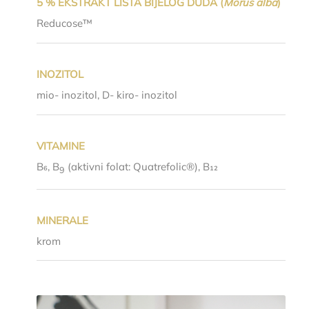
5 % EKSTRAKT LISTA BIJELOG DUDA (
Morus alba
)
Reducose™
INOZITOL
mio- inozitol, D- kiro- inozitol
VITAMINE
B₆, B
(aktivni folat: Quatrefolic®), B₁₂
9
MINERALE
krom