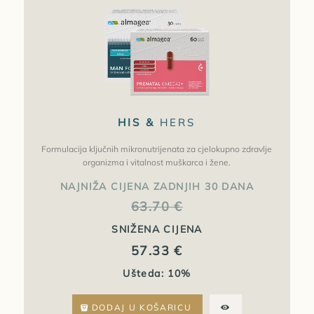
HIS &
HERS
Formulacija ključnih mikronutrijenata za cjelokupno zdravlje
organizma i vitalnost muškarca i žene.
NAJNIŽA CIJENA ZADNJIH 30 DANA
63.70
€
SNIŽENA CIJENA
57.33
€
Ušteda: 10%
DODAJ U KOŠARICU