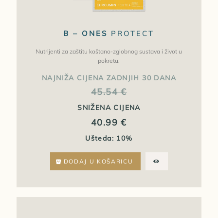
B – ONES
PROTECT
Nutrijenti za zaštitu koštano-zglobnog sustava i život u
pokretu.
NAJNIŽA CIJENA ZADNJIH 30 DANA
45.54
€
SNIŽENA CIJENA
40.99
€
Ušteda: 10%
DODAJ U KOŠARICU