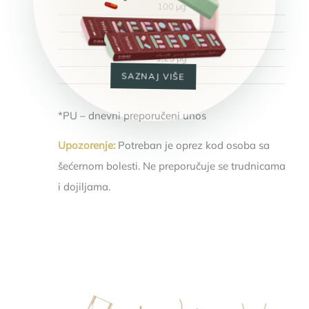
100 µg
250 %
Vitamin B₁₂
1,25 µg
50 %
SAZNAJ VIŠE
*PU – dnevni preporučeni unos
Upozorenje:
Potreban je oprez kod osoba sa
šećernom bolesti. Ne preporučuje se trudnicama
i dojiljama.