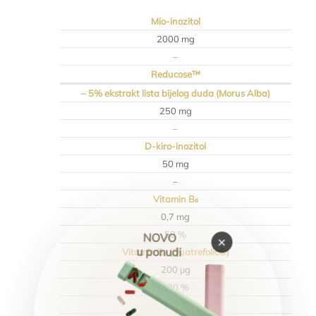
Mio-inozitol
2000 mg
–
Reducose™
– 5% ekstrakt lista bijelog duda (Morus Alba)
250 mg
–
D-kiro-inozitol
50 mg
–
Vitamin B₆
0,7 mg
50 %
NOVO
×
u ponudi
Vitamin B₉ (Quatrefolic®)
200 µg
100 %
Krom