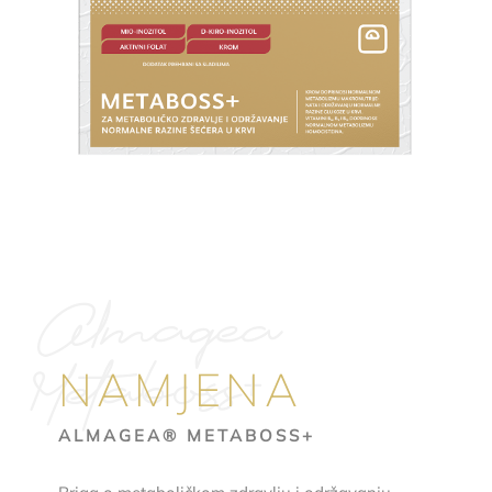
Almagea
Metaboss+
NAMJENA
ALMAGEA® METABOSS+