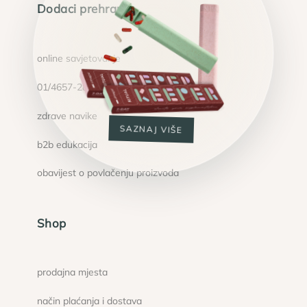
Dodaci prehrani
online savjetovanje
01/4657-283
zdrave navike
SAZNAJ VIŠE
b2b edukacija
obavijest o povlačenju proizvoda
Shop
prodajna mjesta
način plaćanja i dostava