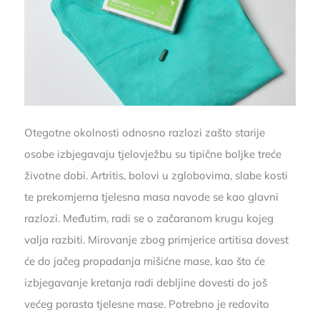
Otegotne okolnosti odnosno razlozi zašto starije
osobe izbjegavaju tjelovježbu su tipične boljke treće
životne dobi. Artritis, bolovi u zglobovima, slabe kosti
te prekomjerna tjelesna masa navode se kao glavni
razlozi. Međutim, radi se o začaranom krugu kojeg
valja razbiti. Mirovanje zbog primjerice artitisa dovest
će do jačeg propadanja mišićne mase, kao što će
izbjegavanje kretanja radi debljine dovesti do još
većeg porasta tjelesne mase. Potrebno je redovito