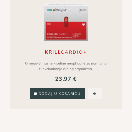
KRILL
CARDIO+
Omega-3 masne kiseline neophodne za normalno
funkcioniranje cijelog organizma.
23.97
€
DODAJ U KOŠARICU