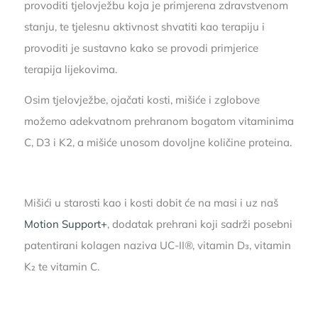
provoditi tjelovježbu koja je primjerena zdravstvenom
stanju, te tjelesnu aktivnost shvatiti kao terapiju i
provoditi je sustavno kako se provodi primjerice
terapija lijekovima.
Osim tjelovježbe, ojačati kosti, mišiće i zglobove
možemo adekvatnom prehranom bogatom vitaminima
C, D3 i K2, a mišiće unosom dovoljne količine proteina.
Mišići u starosti kao i kosti dobit će na masi i uz naš
Motion Support+
, dodatak prehrani koji sadrži posebni
patentirani kolagen naziva UC-II®, vitamin D₃, vitamin
K₂ te vitamin C.