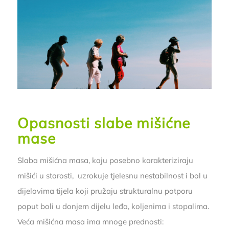
Opasnosti slabe mišićne
mase
Slaba mišićna masa, koju posebno karakteriziraju
mišići u starosti, uzrokuje tjelesnu nestabilnost i bol u
dijelovima tijela koji pružaju strukturalnu potporu
poput boli u donjem dijelu leđa, koljenima i stopalima.
Veća mišićna masa ima mnoge prednosti: