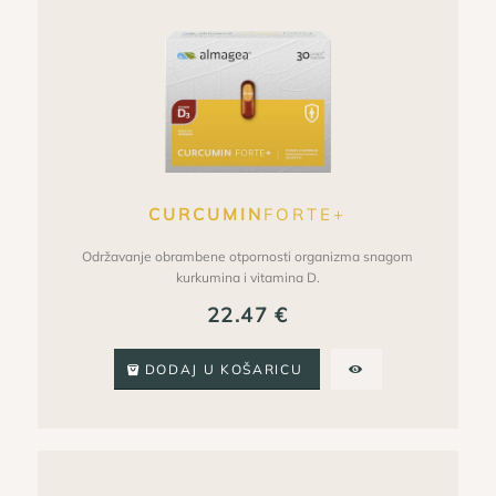
CURCUMIN
FORTE+
Održavanje obrambene otpornosti organizma snagom
kurkumina i vitamina D.
22.47
€
DODAJ U KOŠARICU