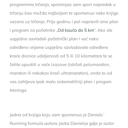
programima trčanja, spominjao sam spori napredak u
trčanju kao možda najboljem te spomenuo neke knjige
vezane uz trčanje. Prije godinu i pol napravili smo plan
i program za početnike „
Od kauča do 5 km
“. Ako ste
uspješno savladali početnički plan i već neko
određeno vrijeme uspješno savladavate određene
kraće dionice udaljenosti od 5 ili 10 kilometara te se
želite upustiti u veće izazove (istrčati polumaraton,
maraton ili nekakav kraći ultramaraton), onda to od
vas zahtjeva ipak malo sistematičniji plan i progam
treninga.
Jedna od knjiga koju sam spomenuo je Daniels´
Running formula autora Jacka Danielsa gdje je autor