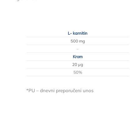
L- karnitin
500 mg
–
Krom
20 μg
50%
*PU – dnevni preporučeni unos