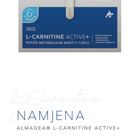
L-Carnitine
Active+
NAMJENA
ALMAGEA® L-CARNITINE ACTIVE+