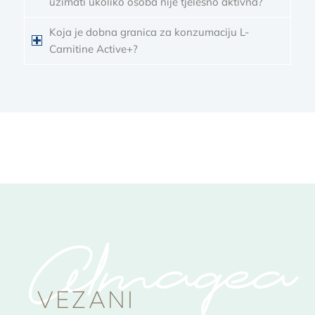
uzimati ukoliko osoba nije tjelesno aktivna?
Koja je dobna granica za konzumaciju L-
Carnitine Active+?
Almagea
VEZANI