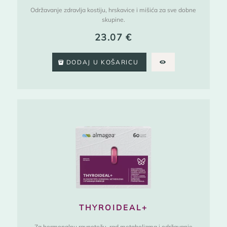
Održavanje zdravlja kostiju, hrskavice i mišića za sve dobne
skupine.
23.07
€
DODAJ U KOŠARICU
THYROIDEAL+
Za hormonalnu ravnotežu, rad metabolizma i održavanje