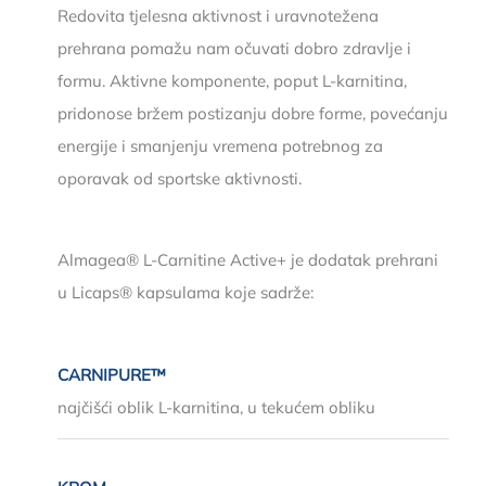
Redovita tjelesna aktivnost i uravnotežena
prehrana pomažu nam očuvati dobro zdravlje i
formu. Aktivne komponente, poput L-karnitina,
pridonose bržem postizanju dobre forme, povećanju
energije i smanjenju vremena potrebnog za
oporavak od sportske aktivnosti.
Almagea® L-Carnitine Active+ je dodatak prehrani
u Licaps® kapsulama koje sadrže:
CARNIPURE™
najčišći oblik L-karnitina, u tekućem obliku