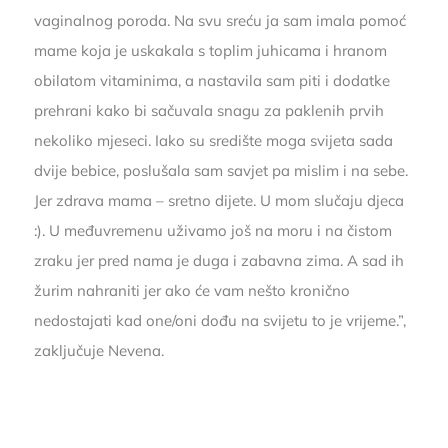
vaginalnog poroda. Na svu sreću ja sam imala pomoć
mame koja je uskakala s toplim juhicama i hranom
obilatom vitaminima, a nastavila sam piti i dodatke
prehrani kako bi sačuvala snagu za paklenih prvih
nekoliko mjeseci. Iako su središte moga svijeta sada
dvije bebice, poslušala sam savjet pa mislim i na sebe.
Jer zdrava mama – sretno dijete. U mom slučaju djeca
:). U međuvremenu uživamo još na moru i na čistom
zraku jer pred nama je duga i zabavna zima. A sad ih
žurim nahraniti jer ako će vam nešto kronično
nedostajati kad one/oni dođu na svijetu to je vrijeme.”,
zaključuje Nevena.