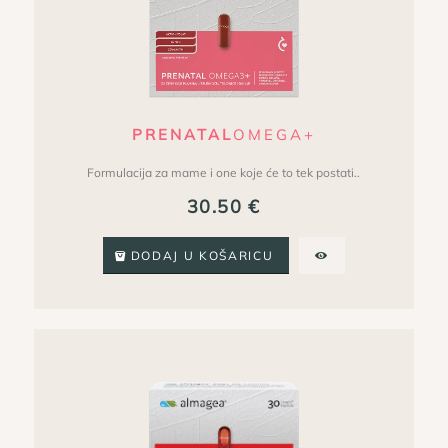
PRENATAL
OMEGA+
Formulacija za mame i one koje će to tek postati..
30.50
€
DODAJ U KOŠARICU