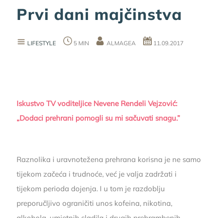
Prvi dani majčinstva
LIFESTYLE
5 MIN
ALMAGEA
11.09.2017
Iskustvo TV voditeljice Nevene Rendeli Vejzović:
„Dodaci prehrani pomogli su mi sačuvati snagu.”
Raznolika i uravnotežena prehrana korisna je ne samo
tijekom začeća i trudnoće, već je valja zadržati i
tijekom perioda dojenja. I u tom je razdoblju
preporučljivo ograničiti unos kofeina, nikotina,
alkohola, umjetnih sladila i drugih prehrambenih