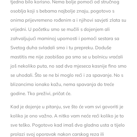
tjedna bilo korisno. Nema bolje pomoći od stručnog
osoblja koji s bebama najbolje znaju, pogotovo s
onima prijevremeno rođenim a i njihovi savjeti zlata su
vrijedni. U početku smo se mučili s dojenjem ali
zahvaljujući maminoj upornosti i pomoći sestara sa
Svetog duha svladali smo i tu prepreku. Doduše
mastitis me nije zaobišao pa smo se u bolnicu vraćali
još nekoliko puta, no sad dva mjeseca kasnije fino smo
se uhodali. Što se ne bi moglo reći i za spavanje. No s
blizancima ionako kažu, nema spavanja do treće
godine. Tko preživi, pričat će.
Kad je dojenje u pitanju, sve što će vam svi govoriti je
koliko je ono važno. A nitko vam neće reći koliko je to
sve teško. Pogotovo kad imaš dva gladna usta a tijelo
prolazi svoj oporavak nakon carskog reza ili