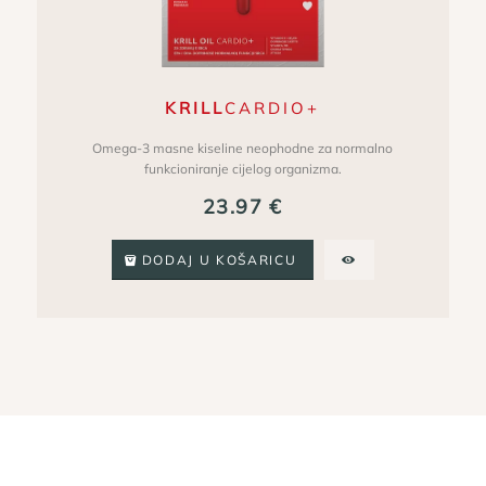
KRILL
CARDIO+
Omega-3 masne kiseline neophodne za normalno
funkcioniranje cijelog organizma.
23.97
€
DODAJ U KOŠARICU